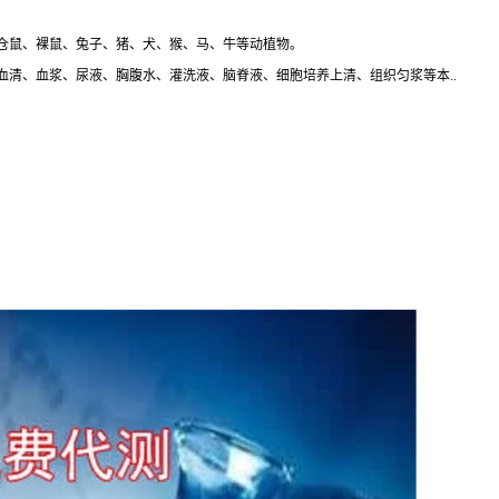
仓鼠、裸鼠、兔子、猪、犬、猴、马、牛等动植物。
清、血浆、尿液、胸腹水、灌洗液、脑脊液、细胞培养上清、组织匀浆等本..