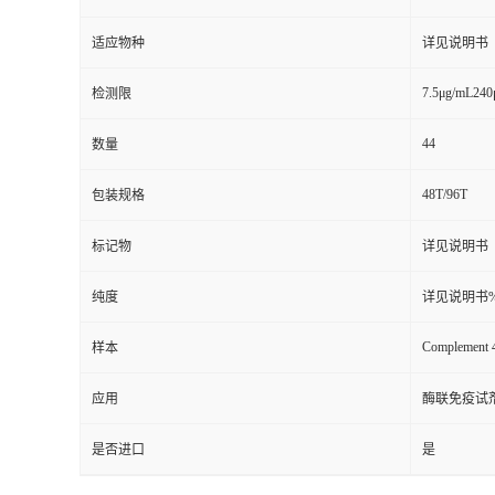
保质期
详见说明书
适应物种
详见说明书
7.5μg/mL240
检测限
44
数量
48T/96T
包装规格
标记物
详见说明书
纯度
详见说明书
Complement 
样本
应用
酶联免疫试
是否进口
是