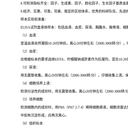
8.可检测指标齐全：因子、生成素、因子、趋化因子、生长因子基质金
9.经济、实惠、可靠，完善、稳定的实验体系，优秀的科研队伍，先进
样本实验前准备：
ELISA试剂盒液体样本：包括血清、血浆、尿液、胸腹水、脑脊液、细
（1）血清
室温血液自然凝固10-20分钟后，离心20分钟左右（2000-3000转
（2）血浆：
应根据标本的要求选择EDTA、柠檬酸钠或肝素作为抗凝剂，混合10-20
（3）尿液：
用无菌管收集。离心20分钟左右（2000-3000转/分）。仔细收集
（4）细胞培养上清：
检测分泌性的成份时，用无菌管收集。离心20分钟左右（2000-3000转
（5）培养细胞
检测细胞内的成份时，用PBS（PH7.2-7.4）稀释细胞悬液，细胞浓度
中如有沉淀形成，应再次离心。
（6）组织标本