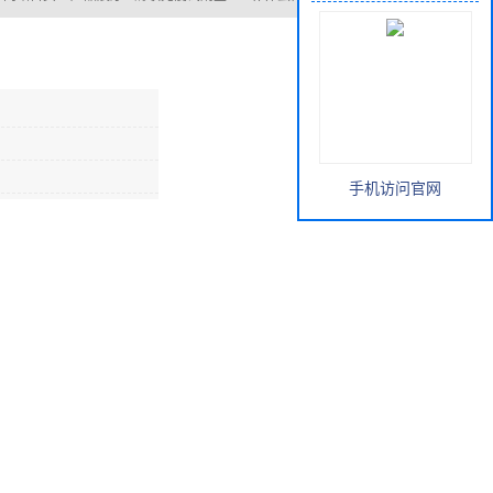
：
网站首页
>
产品展厅
>
酶联免疫试剂盒
>
鱼补体蛋白4酶联免疫试剂盒
手机访问官网