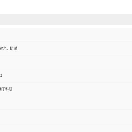
、避光、防潮
72
用于科研