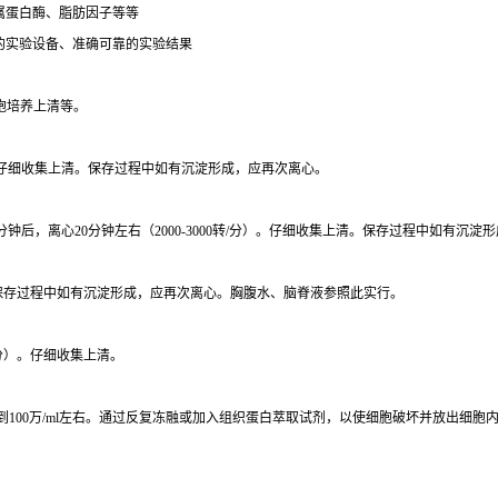
属蛋白酶、脂肪因子等等
的实验设备、准确可靠的实验结果
胞培养上清等。
/分）。仔细收集上清。保存过程中如有沉淀形成，应再次离心。
分钟后，离心20分钟左右（2000-3000转/分）。仔细收集上清。保存过程中如有沉淀
上清。保存过程中如有沉淀形成，应再次离心。胸腹水、脑脊液参照此实行。
/分）。仔细收集上清。
达到100万/ml左右。通过反复冻融或加入组织蛋白萃取试剂，以使细胞破坏并放出细胞内成