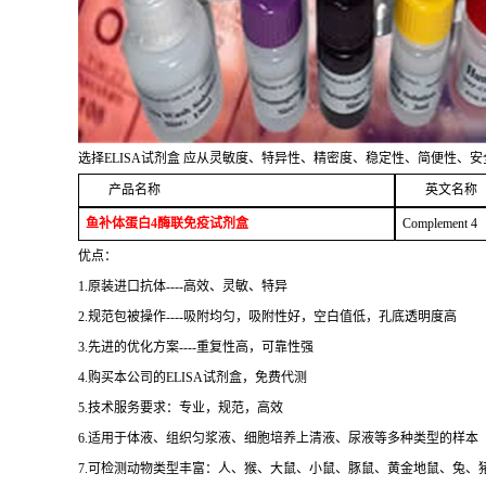
选择ELISA试剂盒 应从灵敏度、特异性、精密度、稳定性、简便性、
产品名称
英文名称
鱼补体蛋白
4
酶联免疫试剂盒
Complement 4
优点：
1.原装进口抗体----高效、灵敏、特异
2.规范包被操作----吸附均匀，吸附性好，空白值低，孔底透明度高
3.先进的优化方案----重复性高，可靠性强
4.购买本公司的ELISA试剂盒，免费代测
5.技术服务要求：专业，规范，高效
6.适用于体液、组织匀浆液、细胞培养上清液、尿液等多种类型的样本
7.可检测动物类型丰富：人、猴、大鼠、小鼠、豚鼠、黄金地鼠、兔、