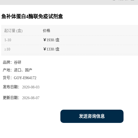
您当前的位置
鱼补体蛋白4酶联免疫试剂盒
起订量 (盒)
价格
1-10
￥
1930 /盒
≥10
￥
1330 /盒
品牌：
谷研
产地：
进口、国产
货号：
GOY-E964172
发布日期：
2020-08-03
更新日期：
2026-08-07
发送咨询信息