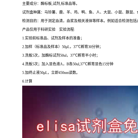
主要成分：酶标板,试剂,标准品等。
试剂盒种属：马铃薯、鹿、羊、鸡、鸭、鱼、人、大鼠、小鼠、豚鼠、
检测目的：用于测定血清，血浆及相关液体等样本。例如适合检测包括血
产品仅用于科研实验 实验流程:
1.实验前标准品、试剂及样本的准备；
2.加样（标准品及样本）50μL，37℃孵育30分钟；
3.洗板5次，加酶标试剂50ul，37℃孵育半小时；
4.洗板5次；加入显色液A，B各50ul,37℃孵育显色15分钟
5.加终止液50μL，立即450nm读数。
6.计算