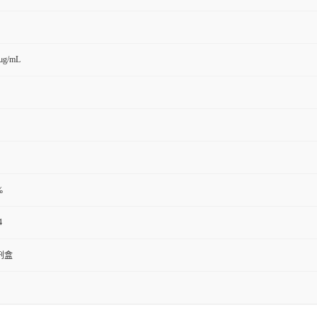
μg/mL
%
4
剂盒