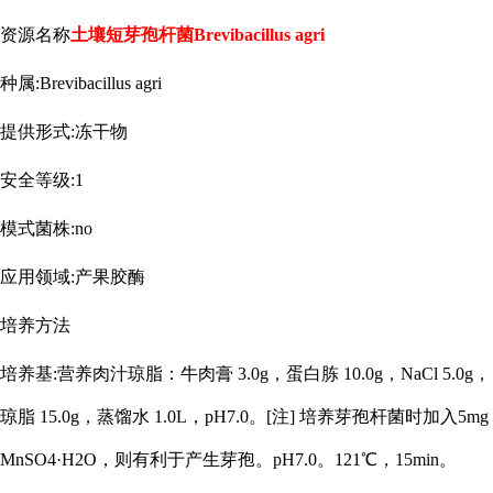
资源名称
土壤短芽孢杆菌
Brevibacillus agri
种属
:Brevibacillus agri
提供形式
:冻干物
安全等级
:1
模式菌株
:no
应用领域
:产果胶酶
培养方法
培养基
:营养肉汁琼脂：牛肉膏 3.0g，蛋白胨 10.0g，NaCl 5.0g，
琼脂 15.0g，蒸馏水 1.0L，pH7.0。[注] 培养芽孢杆菌时加入5mg
MnSO4·H2O，则有利于产生芽孢。pH7.0。121℃，15min。