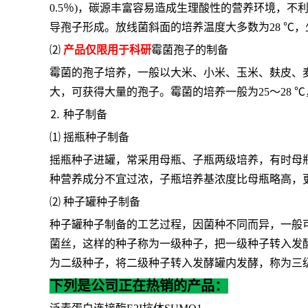
0.5％)，碳源丰富容易造成生理酸性的营养环境，
导孢子形成。放线菌斜面的培养温度大多数为28 ℃，少
⑵
产品仅限用于科研
霉菌孢子的制备
霉菌的孢子培养，一般以大米、小米、玉米、麸皮、
大，可获得大量的孢子。霉菌的培养一般为
25～28
⒉ 种子制备
⑴ 摇瓶种子制备
摇瓶种子进罐，常采用母瓶、子瓶两级培养，有时母
种营养成分不宜过浓，子瓶培养基浓度比母瓶略高，
⑵ 种子罐种子制备
种子罐种子制备的工艺过程，因菌种不同而异，一般
菌丝，这样的种子称为一级种子，把一级种子转入发
为二级种子，将二级种子转入发酵罐内发酵，称为三
下列是公司正在热销的产品：
泛素蛋白连接酶
E2I抗体SUMO1