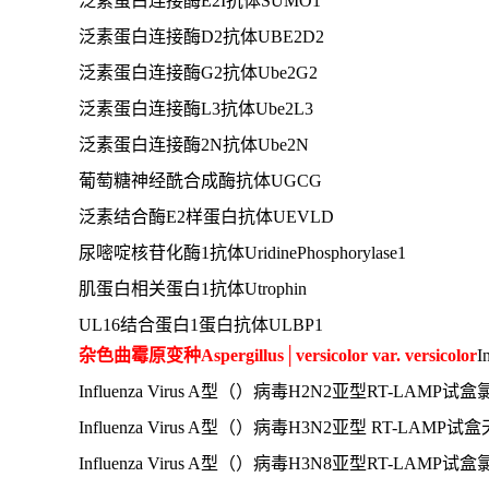
泛素蛋白连接酶
D2抗体UBE2D2
泛素蛋白连接酶
G2抗体Ube2G2
泛素蛋白连接酶
L3抗体Ube2L3
泛素蛋白连接酶
2N抗体Ube2N
葡萄糖神经酰合成酶抗体
UGCG
泛素结合酶
E2样蛋白抗体UEVLD
尿嘧啶核苷化酶
1抗体UridinePhosphorylase1
肌蛋白相关蛋白
1抗体Utrophin
UL16结合蛋白1蛋白抗体ULBP1
杂色曲霉原变种
Aspergillus│versicolor var. versicolor
I
Influenza Virus A型（）病毒H2N2亚型RT-LAMP
Influenza Virus A型（）病毒H3N2亚型 RT-L
Influenza Virus A型（）病毒H3N8亚型RT-LAMP