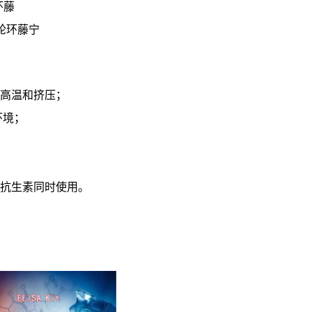
轮环藤
试盒轮环藤宁
高温和挤压；
环境；
菌抗生素同时使用。