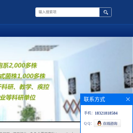
联系方式
手机：
18321818584
Q Q：
品展厅
>
进口抗体
>
杂色曲霉原变种Aspergillus│versicolor var. versicolor