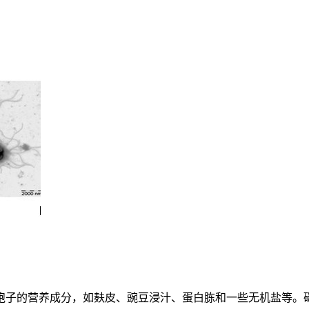
孢子的营养成分，如麸皮、豌豆浸汁、蛋白胨和一些无机盐等。