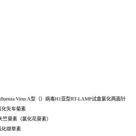
nfluenza Virus A型（）病毒H1亚型RT-LAMP试盒氯化两面针
试盒氯化矢车菊素
AMP试盒天竺葵素（氯化花葵素）
试盒氯化缬草素