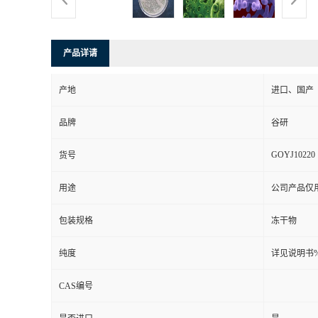
产品详请
产地
进口、国产
品牌
谷研
GOYJ10220
货号
用途
公司产品仅
包装规格
冻干物
纯度
详见说明书
CAS编号
是否进口
是