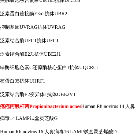
突触囊泡融合蛋白
Unc183抗体Unc183
泛素蛋白连接酶
E3α2抗体UBR2
抑制基因
UVRAG抗体UVRAG
泛素结合酶
UFC1抗体UFC1
泛素结合酶
E2J1抗体UBE2J1
辅酶细胞色素
C还原酶核心蛋白1抗体UQCRC1
核蛋白
95抗体UHRF1
泛素结合酶
E2变异体1抗体UBE2V1
疮疱丙酸杆菌
Propionibacterium acnes
Human Rhinovirus 14 人鼻
病毒14 LAMP试盒灵芝酸G
Human Rhinovirus 16 人鼻病毒16 LAMP试盒灵芝烯酸D