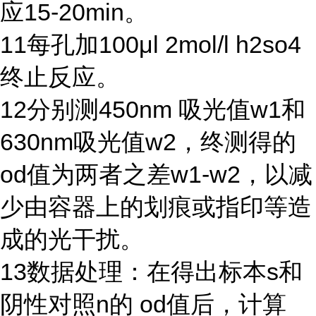
应
15-20min
。
11
每孔加
100μl 2mol/l h2so4
终止反应。
12
分别测
450nm
吸光值
w1
和
630nm
吸光值
w2
，终测得的
od
值为两者之差
w1-w2
，以减
少由容器上的划痕或指印等造
成的光干扰。
13
数据处理：在得出标本
s
和
阴性对照
n
的
od
值后，计算