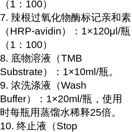
（
1
：
100
）
7.
辣根过氧化物酶标记亲和素
（
HRP-avidin
）：
1×120μl/
瓶
（
1
：
100
）
8.
底物溶液（
TMB
Substrate
）：
1×10ml/
瓶。
9.
浓洗涤液（
Wash
Buffer
）：
1×20ml/
瓶，使用
时每瓶用蒸馏水稀释
25
倍。
10.
终止液（
Stop