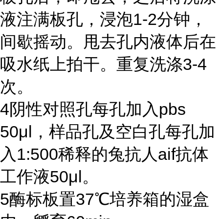
液注满板孔，浸泡
1-2
分钟，
间歇摇动。甩去孔内液体后在
吸水纸上拍干。重复洗涤
3-4
次。
4
阴性对照孔每孔加入
pbs
50μl
，样品孔及空白孔每孔加
入
1:500
稀释的兔抗人
aif
抗体
工作液
50μl
。
5
酶标板置
37℃
培养箱的湿盒