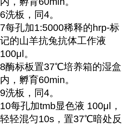
内，孵育
60min
。
6
洗板，同
4
。
7
每孔加
1:5000
稀释的
hrp-
标
记的山羊抗兔抗体工作液
100μl
。
8
酶标板置
37℃
培养箱的湿盒
内，孵育
60min
。
9
洗板，同
4
。
10
每孔加
tmb
显色液
100μl
，
轻轻混匀
10s
，置
37℃
暗处反