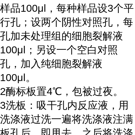
样品
100μl
，每种样品设
3
个平
行孔；设两个阴性对照孔，每
孔加未处理组的细胞裂解液
100μl
；另设一个空白对照
孔，加入纯细胞裂解液
100μl
。
2
酶标板置
4℃
，包被过夜。
3
洗板：吸干孔内反应液，用
洗涤液过洗一遍将洗涤液注满
板孔后，即甩去，之后将洗涤