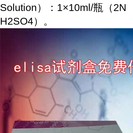
Solution
）：
1×10ml/
瓶（
2N
H2SO4
）。