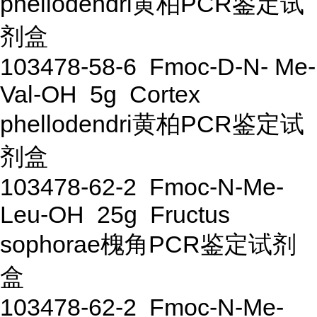
phellodendri黄柏PCR鉴定试
剂盒
103478-58-6 Fmoc-D-N- Me-
Val-OH 5g Cortex
phellodendri黄柏PCR鉴定试
剂盒
103478-62-2 Fmoc-N-Me-
Leu-OH 25g Fructus
sophorae槐角PCR鉴定试剂
盒
103478-62-2 Fmoc-N-Me-