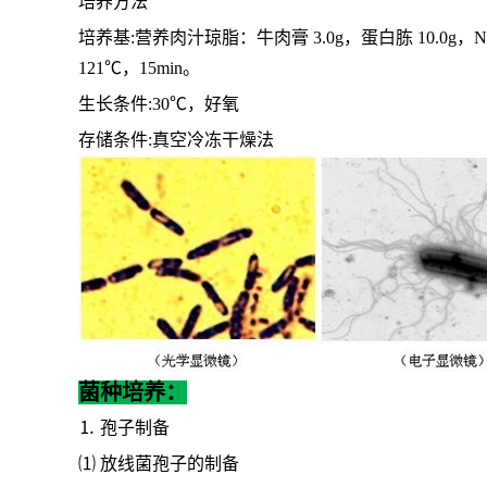
培养方法
培养基
:营养肉汁琼脂：牛肉膏 3.0g，蛋白胨 10.0g，Na
121℃，15min。
生长条件
:30℃，好氧
存储条件
:真空冷冻干燥法
菌种培养：
⒈ 孢子制备
⑴ 放线菌孢子的制备