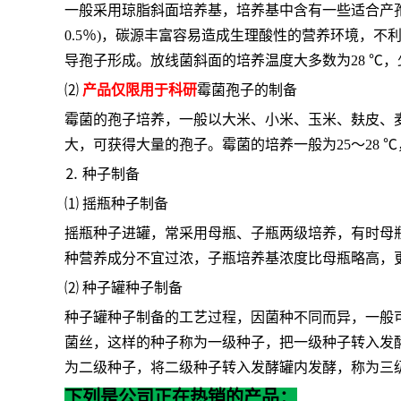
一般采用琼脂斜面培养基，培养基中含有一些适合产
0.5％)，碳源丰富容易造成生理酸性的营养环境，
导孢子形成。放线菌斜面的培养温度大多数为28 ℃，少
⑵
产品仅限用于科研
霉菌孢子的制备
霉菌的孢子培养，一般以大米、小米、玉米、麸皮、
大，可获得大量的孢子。霉菌的培养一般为
25～28
⒉ 种子制备
⑴ 摇瓶种子制备
摇瓶种子进罐，常采用母瓶、子瓶两级培养，有时母
种营养成分不宜过浓，子瓶培养基浓度比母瓶略高，
⑵ 种子罐种子制备
种子罐种子制备的工艺过程，因菌种不同而异，一般
菌丝，这样的种子称为一级种子，把一级种子转入发
为二级种子，将二级种子转入发酵罐内发酵，称为三
下列是公司正在热销的产品：