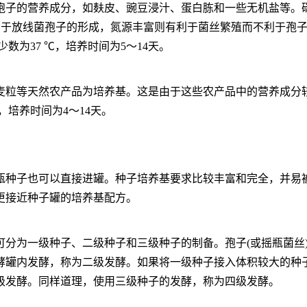
孢子的营养成分，如麸皮、豌豆浸汁、蛋白胨和一些无机盐等。
不利于放线菌孢子的形成，氮源丰富则有利于菌丝繁殖而不利于孢
数为37 ℃，培养时间为5～14天。
麦粒等天然农产品为培养基。这是由于这些农产品中的营养成分
 ℃，培养时间为4～14天。
瓶种子也可以直接进罐。种子培养基要求比较丰富和完全，并易
更接近种子罐的培养基配方。
可分为一级种子、二级种子和三级种子的制备。孢子
(或摇瓶菌
酵罐内发酵，称为二级发酵。如果将一级种子接入体积较大的种
级发酵。同样道理，使用三级种子的发酵，称为四级发酵。