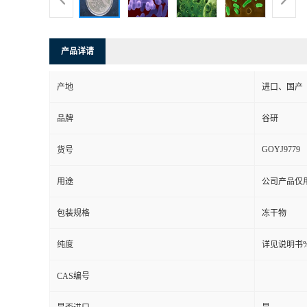
产品详请
产地
进口、国产
品牌
谷研
GOYJ9779
货号
用途
公司产品仅
包装规格
冻干物
纯度
详见说明书
CAS编号