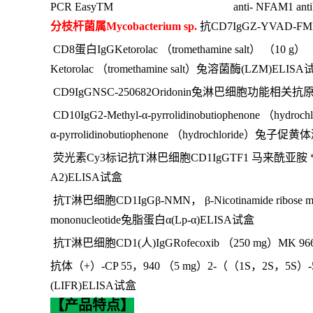
PCR EasyTM anti- NFAM1 antib
分枝杆菌属
Mycobacterium sp.
抗
CD7IgGZ-YVAD-F
CD8蛋白IgGKetorolac （tromethamine salt） （10 g）（±）-5
Ketorolac （tromethamine salt）兔溶菌酶(LZM)ELIS
CD9IgGNSC-250682Oridonin兔淋巴细胞功能相关抗原3
CD10IgG2-Methyl-α-pyrrolidinobutiophenone （hydroc
α-pyrrolidinobutiophenone （hydrochloride）兔子
荧光素
Cy3标记抗T淋巴细胞CD1IgGTF1 马来酰亚胺 *的EDANS替
A2)ELISA试盒
抗
T淋巴细胞CD1IgGβ-NMN， β-Nicotinamide ribose monoph
mononucleotide兔脂蛋白α(Lp-α)ELISA试盒
抗
T淋巴细胞CD1(人)IgGRofecoxib （250 mg）MK 966|V
抗体（
+）-CP 55，940 （5 mg）2-（（1S，2S，5S）-5-h
(LIFR)ELISA试盒
【产品特点】