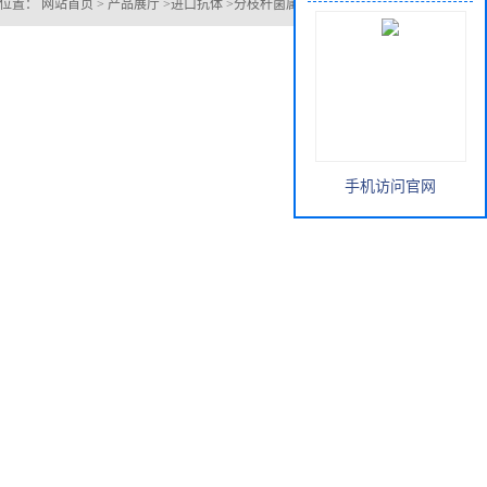
的位置：
网站首页
>
产品展厅
>
进口抗体
>
分枝杆菌属Mycobacterium sp.
手机访问官网