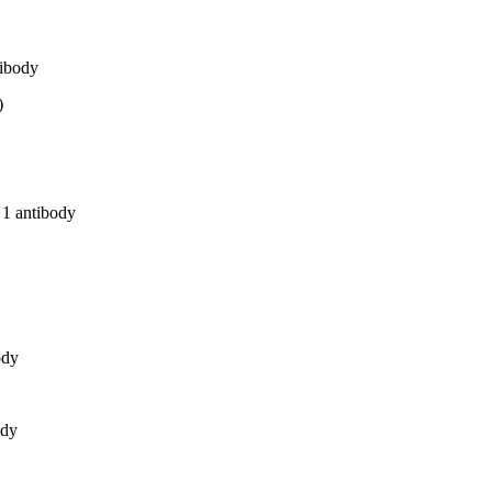
remix)
ibody
 II(Premix)
TM(With Dye)
antibody
th Dye)
M(With Dye)
dy
e)
dy
TM