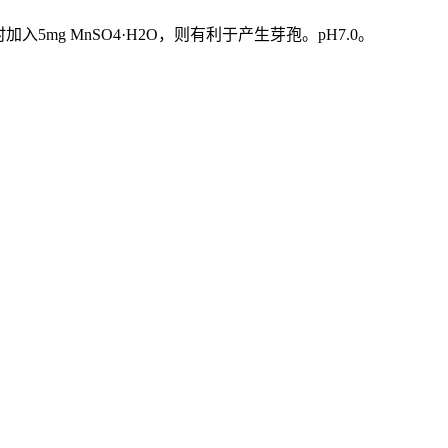
杆菌时加入5mg MnSO4·H2O，则有利于产生芽孢。pH7.0。