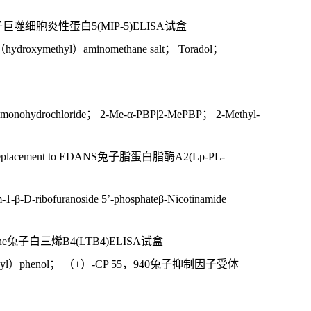
FMK兔子巨噬细胞炎性蛋白5(MIP-5)ELISA试盒
s（hydroxymethyl）aminomethane salt； Toradol；
， monohydrochloride； 2-Me-α-PBP|2-MePBP； 2-Methyl-
replacement to EDANS兔子脂蛋白脂酶A2(Lp-PL-
D-ribofuranoside 5’-phosphateβ-Nicotinamide
uranone兔子白三烯B4(LTB4)ELISA试盒
ctan-2-yl）phenol； （+）-CP 55，940兔子抑制因子受体