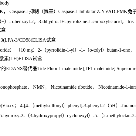
ody
MK， Caspase-1抑制（氟基）Caspase-1 Inhibitor Z-YVAD-
-benzoyl-2，3-dihydro-1H-pyrrolizine-1-carboxylic acid， tri
A试盒
(LFA-3/CD58)ELISA试盒
hloride） （10 mg）2-（pyrrolidin-1-yl）-1-（o-tolyl）butan-1-one
促黄体激素(LH)ELISA试盒
代品Tide Fluor 1 maleimide [TF1 maleimide] Supeior 
osphate， NMN， Nicotinamide ribotide， Nicotinamide-1-ium-1-β-
ioxx； 4-[4-（methylsulfonyl）phenyl]-3-phenyl-2（5H）-f
ydroxy-2-（3-hydroxypropyl）cyclohexyl）-5-（2-methylo