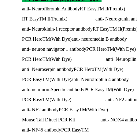
anti- Neurofibromin AntibodyRT EasyTM II(P
RT EasyTM II(Premix) anti- Neurogranin ant
anti- Neurokinin-1 receptor antibodyRT EasyTM
PCR HeroTM(With Dye)anti- neuromedin B antibody
anti- neuron navigator 1 antibodyPCR Hero
PCR HeroTM(With Dye) anti- Neuropilin 1 
anti- Neuroserpin antibodyPCR HeroTM(Wi
PCR EasyTM(With Dye)anti- Neurotrophin 4 antibody
anti- neurturin-Specific antibodyPCR EasyT
PCR EasyTM(With Dye) anti- NF2 antibo
anti- NF2 antibodyPCR EasyTM(With Dy
Mouse Tail Direct PCR Kit anti- NOX4 antibo
anti- NF45 antibodyPCR Easy