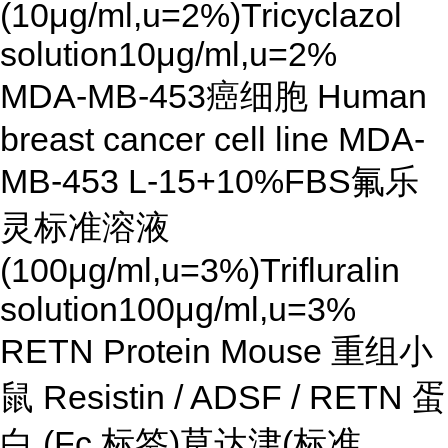
(10μg/ml,u=2%)Tricyclazol
solution10μg/ml,u=2%
MDA-MB-453癌细胞 Human
breast cancer cell line MDA-
MB-453 L-15+10%FBS氟乐
灵标准溶液
(100μg/ml,u=3%)Trifluralin
solution100μg/ml,u=3%
RETN Protein Mouse 重组小
鼠 Resistin / ADSF / RETN 蛋
白 (Fc 标签)草达津(标准