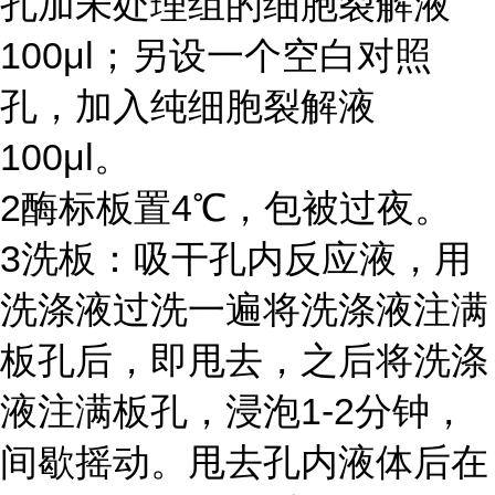
孔加未处理组的细胞裂解液
100μl
；另设一个空白对照
孔，加入纯细胞裂解液
100μl
。
2
酶标板置
4℃
，包被过夜。
3
洗板：吸干孔内反应液，用
洗涤液过洗一遍将洗涤液注满
板孔后，即甩去，之后将洗涤
液注满板孔，浸泡
1-2
分钟，
间歇摇动。甩去孔内液体后在