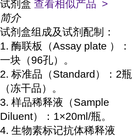
试剂盒
查看相似产品 >
简介
试剂盒组成及试剂配制：
1.
酶联板（
Assay plate
）：
一块（
96
孔）。
2.
标准品（
Standard
）：
2
瓶
（冻干品）。
3.
样品稀释液（
Sample
Diluent
）：
1×20ml/
瓶。
4.
生物素标记抗体稀释液