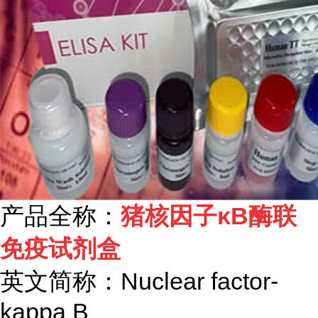
产品全称：
猪核因子κ
B
酶联
免疫试剂盒
英文简称：
Nuclear factor-
kappa B