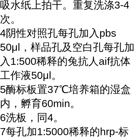
吸水纸上拍干。重复洗涤
3-4
次。
4
阴性对照孔每孔加入
pbs
50μl
，样品孔及空白孔每孔加
入
1:500
稀释的兔抗人
aif
抗体
工作液
50μl
。
5
酶标板置
37℃
培养箱的湿盒
内，孵育
60min
。
6
洗板，同
4
。
7
每孔加
1:5000
稀释的
hrp-
标