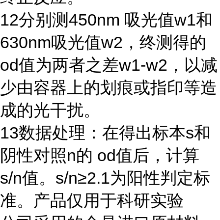
12
分别测
450nm
吸光值
w1
和
630nm
吸光值
w2
，终测得的
od
值为两者之差
w1-w2
，以减
少由容器上的划痕或指印等造
成的光干扰。
13
数据处理：在得出标本
s
和
阴性对照
n
的
od
值后，计算
s/n
值。
s/n≥2.1
为阳性判定标
准。产品仅用于科研实验