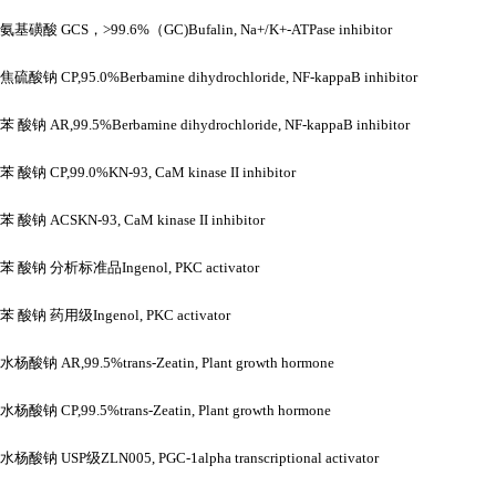
氨基磺酸
GCS，>99.6%（GC)Bufalin, Na+/K+-ATPase inhibitor
焦硫酸钠
CP,95.0%Berbamine dihydrochloride, NF-kappaB inhibitor
苯
酸钠
AR,99.5%Berbamine dihydrochloride, NF-kappaB inhibitor
苯
酸钠
CP,99.0%KN-93, CaM kinase II inhibitor
苯
酸钠
ACSKN-93, CaM kinase II inhibitor
苯
酸钠
分析标准品
Ingenol, PKC activator
苯
酸钠
药用级
Ingenol, PKC activator
水杨酸钠
AR,99.5%trans-Zeatin, Plant growth hormone
水杨酸钠
CP,99.5%trans-Zeatin, Plant growth hormone
水杨酸钠
USP级ZLN005, PGC-1alpha transcriptional activator