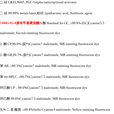
二
硅
GRZLN005, PGC-1alpha transcriptional activator
二
硅
99.99% metals basis,粒径:2μmItaconic acid, Antibiotic agent
74805-92-8麦冬甲基黄烷酮A
酮
Standard for GC, ≥99.9% (GC)Cyanine5.5
maleimide, Far-red emitting fluorescent dye
2- 酮 CP,99.0% (剧*)Cyanine7 maleimide, NIR emitting fluorescent dye
2- 酮 GR,99.7% (剧*)Cyanine7 maleimide, NIR emitting fluorescent dye
苯
AR, ≥99.5%Cyanine7 maleimide, NIR emitting fluorescent dye
苯
for HPLC, ≥99.7%Cyanine7.5 maleimide, NIR fluorescent dye
环己酮
CP，99.0%Cyanine7.5 maleimide, NIR fluorescent dye
环己酮
99.8%Cyanine7.5 maleimide, NIR fluorescent dye
N,N-二 基 酰胺 ≥99.8%Sulfo-Cyanine3 maleimide, Yellow emitting fluorescent