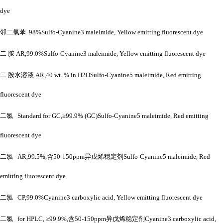
dye
邻二氯苯
98%Sulfo-Cyanine3 maleimide, Yellow emitting fluorescent dye
二
胺
AR,99.0%Sulfo-Cyanine3 maleimide, Yellow emitting fluorescent dye
二
胺水溶液
AR,40 wt. % in H2OSulfo-Cyanine5 maleimide, Red emitting
fluorescent dye
二氯
Standard for GC,≥99.9% (GC)Sulfo-Cyanine5 maleimide, Red emitting
fluorescent dye
二氯
AR,99.5%,含50-150ppm异戊烯稳定剂Sulfo-Cyanine5 maleimide, Red
emitting fluorescent dye
二氯
CP,99.0%Cyanine3 carboxylic acid, Yellow emitting fluorescent dye
二氯
for HPLC, ≥99.9%,含50-150ppm异戊烯稳定剂Cyanine3 carboxylic acid,