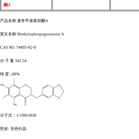
酮A
产品名称
麦冬甲基黄烷酮
A
英文名称
Methylophiopogonanone A
CAS NO. 74805-92-8
分
子
量
342.34
纯
度
≥98%
分子式：
C19H18O6
性状
: 无色针晶