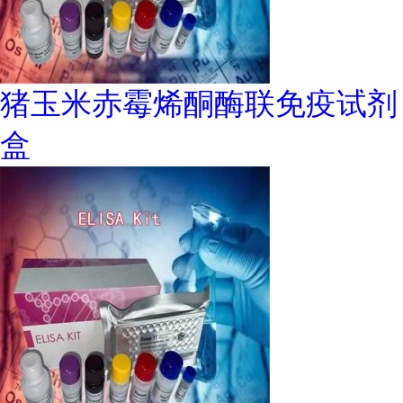
猪玉米赤霉烯酮酶联免疫试剂
盒