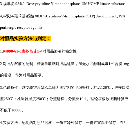
3-溴吡啶 98%2'-Deoxycytidine 5'-monophosphate, UMP/CMP kinase substrate
4,4-双(4-羟苯基)戊酸 98.0 %Cytidine-5'-triphosphate (CTP) disodium salt, P2X
purinergic receptor agonist
对照品实验方法与判定：
1.
94898-61-0麦冬皂苷O-4
对照品溶液的稳定性
2.对照品溶液的配制：精密量取脑对照品适量，加无水乙醇制成每1ml含脑1mg
的溶液，作为对照品溶液。
3.色谱条件：以交联键合聚乙二醇为固定相的毛细管柱；柱温120℃；进样口温
度250℃；检测器温度250℃；分流进样，分流比10:1。理论塔板数按脑计算应
不低于10000。
4.实验方法：配制的对照品溶液，一份置冷处保存，一份置室温中保存，在*、