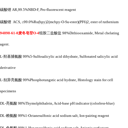
碳酸锂
AR,99.5%NBD-F, Pro-fluorescent reagent
碳酸锂
ACS, ≥99.0%Ru(bpy)2(mcbpy-O-Su-ester)(PF6)2, ester of ruthenium
94898-61-0麦冬皂苷O-4
组胺二盐酸盐
98%Dithiooxamide, Metal chelating
agent.
L-羟基脯氨酸 99%5-Sulfosalicylic acid dihydrate, Sulfonated salicylic acid
derivative
L-别异亮氨酸 99%Phosphotungstic acid hydrate, Histology stain for cell
specimens
DL-亮氨酸 98%Thymolphthalein, Acid-base pH indicator (colorless-blue)
DL-赖氨酸 99%1-Octanesulfonic acid sodium salt, Ion-pairing reagent
DL-色氨酸 99%1-Hexanesulfonic acid sodium salt, Anionic surfactant