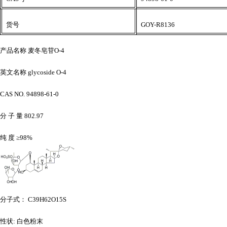
货号
GOY-R8136
产品名称
麦冬皂苷
O-4
英文名称
glycoside O-4
CAS NO. 94898-61-0
分
子
量
802.97
纯
度
≥98%
分子式：
C39H62O15S
性状
: 白色粉末