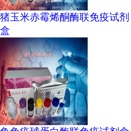
猪玉米赤霉烯酮酶联免疫试剂
盒