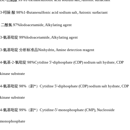
3-吲哚 酸 98%1-Butanesulfonic acid sodium salt, Anionic surfactant
二酰氯
97%Iodoacetamide, Alkylating agent
3-氨基吡啶 99%Iodoacetamide, Alkylating agent
3-氨基吡啶 分析标准品Ninhydrin, Amine detection reagent
4-氨基-2-氯吡啶 98%Cytidine 5'-diphosphate (CDP) sodium salt hydrate, CDP
kinase substrate
4-氨基吡啶 98%（剧*）Cytidine 5'-diphosphate (CDP) sodium salt hydrate, CDP
kinase substrate
4-氨基吡啶 99%（剧*）Cytidine-5'-monophosphate (CMP), Nucleoside
monophosphate