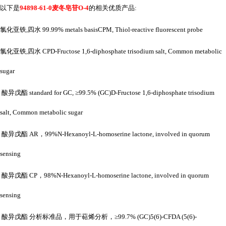
以下是
94898-61-0麦冬皂苷O-4
的相关优质产品
:
氯化亚铁
,四水 99.99% metals basisCPM, Thiol-reactive fluorescent probe
氯化亚铁
,四水 CPD-Fructose 1,6-diphosphate trisodium salt, Common metabolic
sugar
酸异戊酯
standard for GC, ≥99.5% (GC)D-Fructose 1,6-diphosphate trisodium
salt, Common metabolic sugar
酸异戊酯
AR，99%N-Hexanoyl-L-homoserine lactone, involved in quorum
sensing
酸异戊酯
CP，98%N-Hexanoyl-L-homoserine lactone, involved in quorum
sensing
酸异戊酯
分析标准品，用于萜烯分析，
≥99.7% (GC)5(6)-CFDA (5(6)-