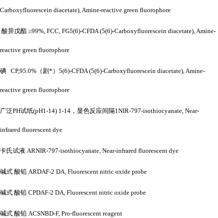
Carboxyfluorescein diacetate), Amine-reactive green fluorophore
酸异戊酯
≥99%, FCC, FG5(6)-CFDA (5(6)-Carboxyfluorescein diacetate), Amine-
reactive green fluorophore
碘
CP,95.0%（剧*）5(6)-CFDA (5(6)-Carboxyfluorescein diacetate), Amine-
reactive green fluorophore
广泛
PH试纸(pH1-14) 1-14，显色反应间隔1NIR-797-isothiocyanate, Near-
infrared fluorescent dye
卡氏试液
ARNIR-797-isothiocyanate, Near-infrared fluorescent dye
碱式
酸铅
ARDAF-2 DA, Fluorescent nitric oxide probe
碱式
酸铅
CPDAF-2 DA, Fluorescent nitric oxide probe
碱式
酸铅
ACSNBD-F, Pro-fluorescent reagent