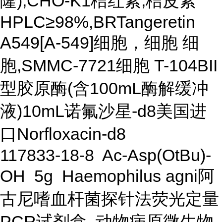
隆);CHO-K1桔红素;桔皮素
HPLC≥98%,BRTangeretin
A549[A-549]细胞，细胞 细
胞,SMMC-7721细胞 T-104BII
型胶原酶(含100mL酶解缓冲
液)10mL诺氟沙星-d8美国进
口Norfloxacin-d8
117833-18-8 Ac-Asp(OtBu)-
OH 5g Haemophilus agni阿
古尼嗜血杆菌探针法荧光定量
PCR试剂盒 动物病原微生物