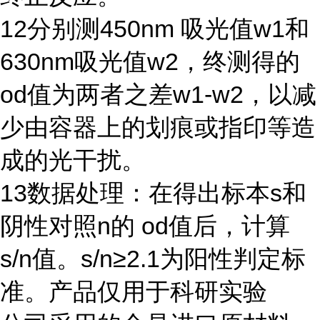
12
分别测
450nm
吸光值
w1
和
630nm
吸光值
w2
，终测得的
od
值为两者之差
w1-w2
，以减
少由容器上的划痕或指印等造
成的光干扰。
13
数据处理：在得出标本
s
和
阴性对照
n
的
od
值后，计算
s/n
值。
s/n≥2.1
为阳性判定标
准。产品仅用于科研实验