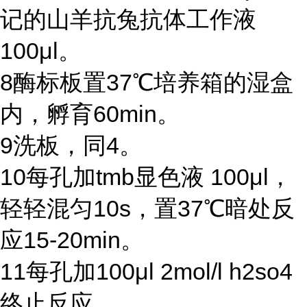
记的山羊抗兔抗体工作液
100μl
。
8
酶标板置
37℃
培养箱的湿盒
内，孵育
60min
。
9
洗板，同
4
。
10
每孔加
tmb
显色液
100μl
，
轻轻混匀
10s
，置
37℃
暗处反
应
15-20min
。
11
每孔加
100μl 2mol/l h2so4
终止反应。