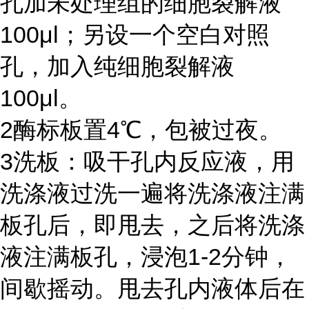
孔加未处理组的细胞裂解液
100μl
；另设一个空白对照
孔，加入纯细胞裂解液
100μl
。
2
酶标板置
4℃
，包被过夜。
3
洗板：吸干孔内反应液，用
洗涤液过洗一遍将洗涤液注满
板孔后，即甩去，之后将洗涤
液注满板孔，浸泡
1-2
分钟，
间歇摇动。甩去孔内液体后在