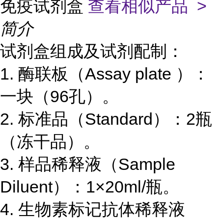
免疫试剂盒
查看相似产品 >
简介
试剂盒组成及试剂配制：
1.
酶联板（
Assay plate
）：
一块（
96
孔）。
2.
标准品（
Standard
）：
2
瓶
（冻干品）。
3.
样品稀释液（
Sample
Diluent
）：
1×20ml/
瓶。
4.
生物素标记抗体稀释液