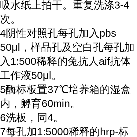
吸水纸上拍干。重复洗涤
3-4
次。
4
阴性对照孔每孔加入
pbs
50μl
，样品孔及空白孔每孔加
入
1:500
稀释的兔抗人
aif
抗体
工作液
50μl
。
5
酶标板置
37℃
培养箱的湿盒
内，孵育
60min
。
6
洗板，同
4
。
7
每孔加
1:5000
稀释的
hrp-
标