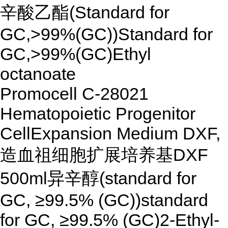
辛酸乙酯(Standard for
GC,>99%(GC))Standard for
GC,>99%(GC)Ethyl
octanoate
Promocell C-28021
Hematopoietic Progenitor
CellExpansion Medium DXF,
造血祖细胞扩展培养基DXF
500ml异辛醇(standard for
GC, ≥99.5% (GC))standard
for GC, ≥99.5% (GC)2-Ethyl-