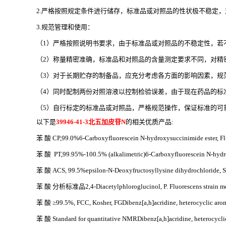
2.严格按照规定条件进行储存，标准品或对照品的性状极不稳定
3.规范管理和使用：
（
1）严格按照说明书要求，由于标准品或对照品的不稳定性，若
（
2）称量精密准确，标准品和对照品的含量测定要求不同，对精
（
3）对于长期贮存的制备品，应充分考虑各方面的影响因素，规
（
4）同时配制两份对照溶液以控制检验误差，由于现在药品的标
（
5）自行标定的标准品或对照品，严格规范操作，保证标准的可
以下是
39946-41-3北五加皮苷N
的相关优质产品
:
苯
酸
CP,99.0%6-Carboxyfluorescein N-hydroxysuccinimide ester, Flu
苯
酸
PT,99.95%-100.5% (alkalimetric)6-Carboxyfluorescein N-hydrox
苯
酸
ACS, 99.5%epsilon-N-Deoxyfructosyllysine dihydrochloride, S
苯
酸
分析标准品
2,4-Diacetylphloroglucinol, P. Fluorescens strain m
苯
酸
≥99.5%, FCC, Kosher, FGDibenz[a,h]acridine, heterocyclic ar
苯
酸
Standard for quantitative NMRDibenz[a,h]acridine, heterocycl