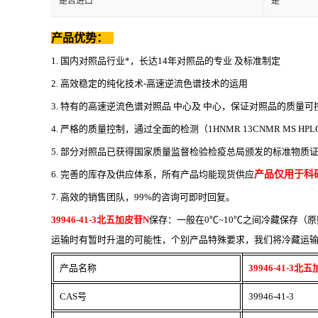
是否进口
是
产品优势：
1. 国内对照品行业*，长达14年对照品的专业 及标准制定
2. 高效稳定的纯化技术-高速逆流色谱技术的运用
3. 特有的高速逆流色谱对照品 中心及 中心，保证对照品的质量可
4. 严格的质量控制，通过全面的检测（1HNMR 13CNMR MS HP
5. 部分对照品已获得国家质量监督检验检疫总局颁发的标准物质
6. 完善的库存及供应体系，所有产品均能现货供应
产品仅用于科
7. 高效的销售团队，99%的咨询可即时回复。
39946-41-3北五加皮苷N
保存：一般在
0℃~10℃之间冷藏保存
运输时有暂时升温的可能性，个别产品特殊要求，我们将冷藏运
产品名称
39946-41-3北
CAS号
39946-41-3