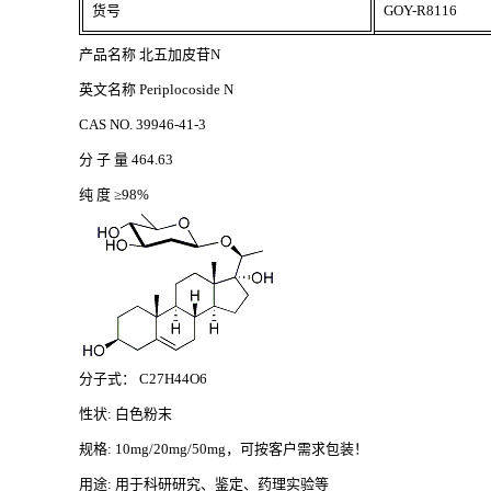
货号
GOY-R8116
产品名称
北五加皮苷
N
英文名称
Periplocoside N
CAS NO. 39946-41-3
分
子
量
464.63
纯
度
≥98%
分子式：
C27H44O6
性状
: 白色粉末
规格
: 10mg/20mg/50mg，可按客户需求包装！
用途
: 用于科研研究、鉴定、药理实验等