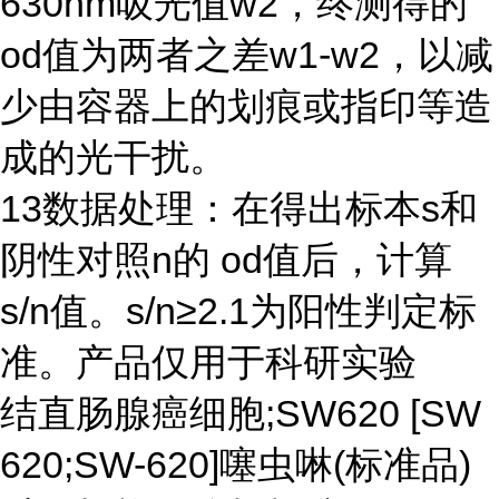
630nm
吸光值
w2
，终测得的
od
值为两者之差
w1-w2
，以减
少由容器上的划痕或指印等造
成的光干扰。
13
数据处理：在得出标本
s
和
阴性对照
n
的
od
值后，计算
s/n
值。
s/n≥2.1
为阳性判定标
准。产品仅用于科研实验
结直肠腺癌细胞;SW620 [SW
620;SW-620]噻虫啉(标准品)