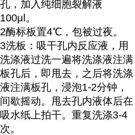
孔，加入纯细胞裂解液
100μl
。
2
酶标板置
4℃
，包被过夜。
3
洗板：吸干孔内反应液，用
洗涤液过洗一遍将洗涤液注满
板孔后，即甩去，之后将洗涤
液注满板孔，浸泡
1-2
分钟，
间歇摇动。甩去孔内液体后在
吸水纸上拍干。重复洗涤
3-4
次。