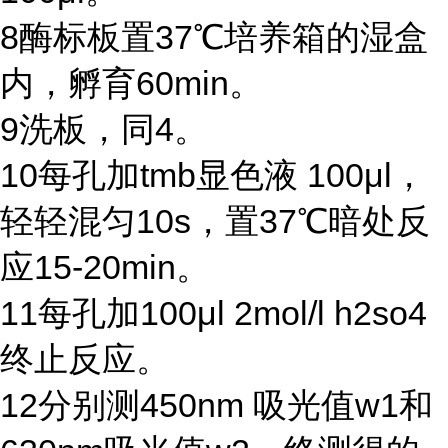
8
酶标板置
37℃
培养箱的湿盒
内，孵育
60min
。
9
洗板，同
4
。
10
每孔加
tmb
显色液
100μl
，
轻轻混匀
10s
，置
37℃
暗处反
应
15-20min
。
11
每孔加
100μl 2mol/l h2so4
终止反应。
12
分别测
450nm
吸光值
w1
和