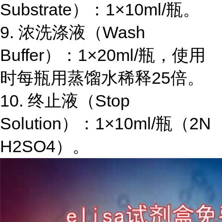
Substrate
）：
1×10ml/
瓶。
9.
浓洗涤液（
Wash
Buffer
）：
1×20ml/
瓶，使用
时每瓶用蒸馏水稀释
25
倍。
10.
终止液（
Stop
Solution
）：
1×10ml/
瓶（
2N
H2SO4
）。