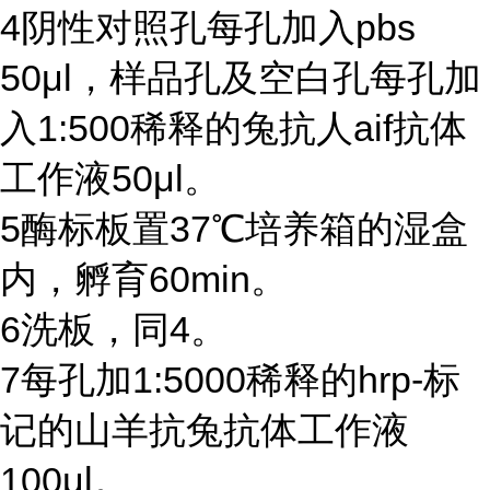
4
阴性对照孔每孔加入
pbs
50μl
，样品孔及空白孔每孔加
入
1:500
稀释的兔抗人
aif
抗体
工作液
50μl
。
5
酶标板置
37℃
培养箱的湿盒
内，孵育
60min
。
6
洗板，同
4
。
7
每孔加
1:5000
稀释的
hrp-
标
记的山羊抗兔抗体工作液
100μl
。