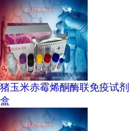
猪玉米赤霉烯酮酶联免疫试剂
盒