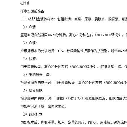
6.计算
样本实验前准备：
ELISA试剂盒液体样本：包括血清、血浆、尿液、胸腹水、脑脊液、细
（1）血清
室温血液自然凝固10-20分钟后，离心20分钟左右（2000-3000转
（2）血浆：
应根据标本的要求选择EDTA、柠檬酸钠或肝素作为抗凝剂，混合10-20
（3）尿液：
用无菌管收集。离心20分钟左右（2000-3000转/分）。仔细收集
（4）细胞培养上清：
检测分泌性的成份时，用无菌管收集。离心20分钟左右（2000-3000转
（5）培养细胞
检测细胞内的成份时，用PBS（PH7.2-7.4）稀释细胞悬液，细胞浓度
中如有沉淀形成，应再次离心。
（6）组织标本
切割标本后，称取重量。加入一定量的PBS，PH7.4。用液氮迅速冷冻保存