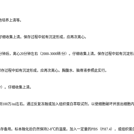
胞培养上清等。
/分）。仔细收集上清。保存过程中如有沉淀形成，应再次离心。
分钟后，离心20分钟左右（2000-3000转/分）。仔细收集上清。保存过程中如有沉淀
上清。保存过程中如有沉淀形成，应再次离心。胸腹水、脑脊液参照此实行。
/分）。仔细收集上清。
达到100万/ml左右。通过反复冻融或加入组织蛋白萃取试剂，以使细胞破坏并放出细胞内成
备用。标本融化后仍然保持2-8℃的温度。加入一定量的PBS（PH7.4），或组织蛋白萃