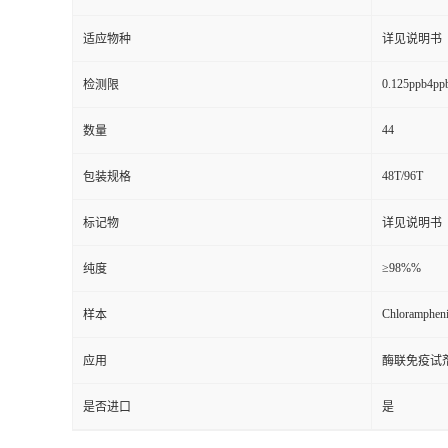
保质期
详见说明书
适应物种
详见说明书
0.125ppb4pp
检测限
44
数量
48T/96T
包装规格
标记物
详见说明书
≥98%%
纯度
Chlorampheni
样本
应用
酶联免疫试
是否进口
是