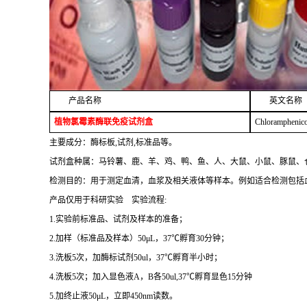
产品名称
英文名称
植物氯霉素酶联免疫试剂盒
Chloramphenico
主要成分：酶标板,试剂,标准品等。
试剂盒种属：马铃薯、鹿、羊、鸡、鸭、鱼、人、大鼠、小鼠、豚鼠、
检测目的：用于测定血清，血浆及相关液体等样本。例如适合检测包括血
产品仅用于科研实验 实验流程:
1.实验前标准品、试剂及样本的准备；
2.加样（标准品及样本）50μL，37℃孵育30分钟；
3.洗板5次，加酶标试剂50ul，37℃孵育半小时；
4.洗板5次；加入显色液A，B各50ul,37℃孵育显色15分钟
5.加终止液50μL，立即450nm读数。