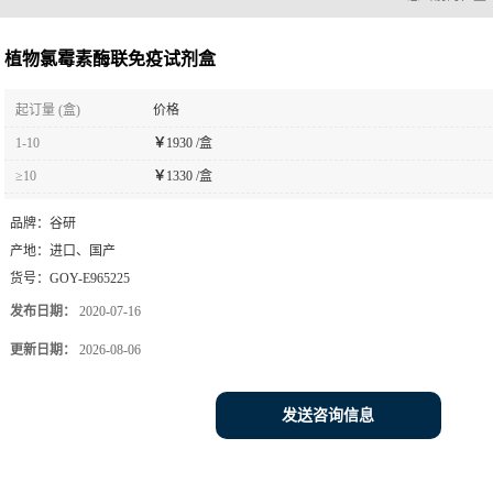
您当前的位置
植物氯霉素酶联免疫试剂盒
起订量 (盒)
价格
1-10
￥
1930 /盒
≥10
￥
1330 /盒
品牌：
谷研
产地：
进口、国产
货号：
GOY-E965225
发布日期：
2020-07-16
更新日期：
2026-08-06
发送咨询信息