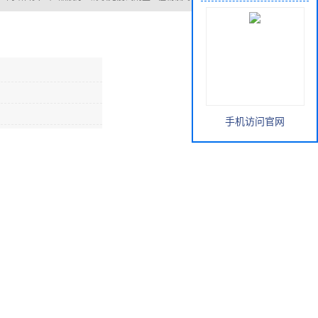
：
网站首页
>
产品展厅
>
酶联免疫试剂盒
>
植物氯霉素酶联免疫试剂盒
手机访问官网