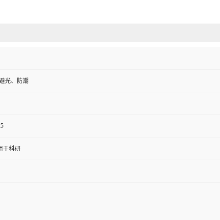
、避光、防潮
25
用于科研