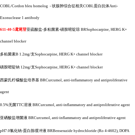
COBL/Cordon bleu homolog - 状腺肿综合征相关COBL蛋白抗体Anti-
Exonuclease 1 antibody
611-40-5鸢尾苷
亚硫酸盐
-多粘菌素-磺胺嘧啶琼 BRSophocarpine, HERG K+
channel blocker
多粘菌素
B 1.2mg/支Sophocarpine, HERG K+ channel blocker
磺胺嘧啶钠
12mg/支Sophocarpine, HERG K+ channel blocker
西蒙氏柠檬酸盐培养基
BRCurcumol, anti-inflammatory and antiproliferative
agent
0.5%无菌TTC溶液 BRCurcumol, anti-inflammatory and antiproliferative agent
亚硒酸盐增菌液
BRCurcumol, anti-inflammatory and antiproliferative agent
pH7.0氯化钠-蛋白胨缓冲液 BRBenserazide hydrochloride (Ro 4-4602), DOPA