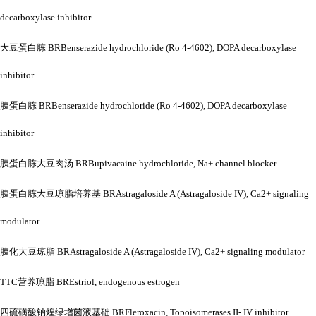
decarboxylase inhibitor
大豆蛋白胨
BRBenserazide hydrochloride (Ro 4-4602), DOPA decarboxylase
inhibitor
胰蛋白胨
BRBenserazide hydrochloride (Ro 4-4602), DOPA decarboxylase
inhibitor
胰蛋白胨大豆肉汤
BRBupivacaine hydrochloride, Na+ channel blocker
胰蛋白胨大豆琼脂培养基
BRAstragaloside A (Astragaloside IV), Ca2+ signaling
modulator
胰化大豆琼脂
BRAstragaloside A (Astragaloside IV), Ca2+ signaling modulator
TTC营养琼脂 BREstriol, endogenous estrogen
四硫磺酸钠煌绿增菌液基础
BRFleroxacin, Topoisomerases II- IV inhibitor