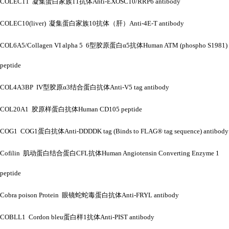
COLEC11 凝集蛋白家族11抗体Anti-EXOSC10/RRP6 antibody
COLEC10(liver) 凝集蛋白家族10抗体（肝）Anti-4E-T antibody
COL6A5/Collagen VI alpha 5 6型胶原蛋白α5抗体Human ATM (phospho S1981)
peptide
COL4A3BP IV型胶原α3结合蛋白抗体Anti-V5 tag antibody
COL20A1 胶原样蛋白抗体Human CD105 peptide
COG1 COG1蛋白抗体Anti-DDDDK tag (Binds to FLAG® tag sequence) antibody
Cofilin 肌动蛋白结合蛋白CFL抗体Human Angiotensin Converting Enzyme 1
peptide
Cobra poison Protein 眼镜蛇蛇毒蛋白抗体Anti-FRYL antibody
COBLL1 Cordon bleu蛋白样1抗体Anti-PIST antibody