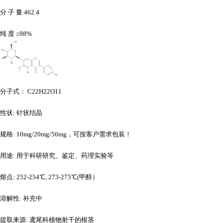
分
子
量
462.4
纯
度
≥98%
分子式：
C22H22O11
性状
: 针状结晶
规格
: 10mg/20mg/50mg，可按客户需求包装！
用途
: 用于科研研究、鉴定、药理实验等
熔点
: 252-254℃, 273-275℃(甲醇）
溶解性
: 补充中
提取来源
: 鸢尾科植物射干的根茎