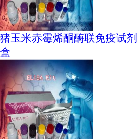
猪玉米赤霉烯酮酶联免疫试剂
盒