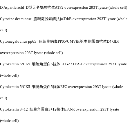
D.Aspartic acid D型天冬氨酸抗体ATF2 overexpression 293T lysate (whole cell)
Cytosine deaminase 胞嘧啶脱氨酶抗体TrkB overexpression 293T lysate (whole
cell)
Cytomegalovirus pp65 巨细胞病毒PP65/CMV低基质 脂蛋白抗体D4 GDI
overexpression 293T lysate (whole cell)
Cytokeratin 5/CK5 细胞角蛋白5抗体EDG2 / LPA-1 overexpression 293T lysate
(whole cell)
Cytokeratin 5/CK5 细胞角蛋白5抗体EPO overexpression 293T lysate (whole
cell)
Cytokeratin 3+12 细胞角蛋白3+12抗体EPO-R overexpression 293T lysate
(whole cell)