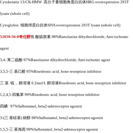
Cytokeratin 13/CK-HMW 高分子量细胞角蛋白抗体HRG overexpression 293T
lysate (whole cell)
Cytoglobin 细胞球蛋白抗体SIVA overexpression 293T lysate (whole cell)
52659-56-0奇任醇
焦
酸硫胺素
98%Ranolazine dihydrochloride, Anti-ischemic
agent
3,4- 苯二硫酚 97%Ranolazine dihydrochloride, Anti-ischemic agent
3,5,5-三 基己醛 95%Risedronic acid, bone resorption inhibitor
三
基
锍，
醇溶液
0.2mol/L 醇溶液Risedronic acid, bone resorption inhibitor
1,2,4,5-四氰苯 99%Risedronic acid, bone resorption inhibitor
四碘
97%Salbutamol, beta2-adrenoceptor agonist
3-(三 基硅基) 炔醇 98%Salbutamol, beta2-adrenoceptor agonist
1,5,5-三 基海因 99%Salbutamol, beta2-adrenoceptor agonist