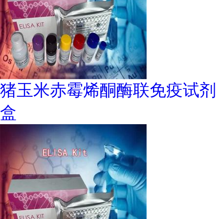
猪玉米赤霉烯酮酶联免疫试剂
盒