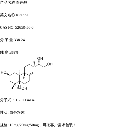
产品名称
奇任醇
英文名称
Kirenol
CAS NO. 52659-56-0
分
子
量
338.24
纯
度
≥98%
分子式：
C2OH34O4
性状
: 白色粉末
规格
: 10mg/20mg/50mg，可按客户需求包装！