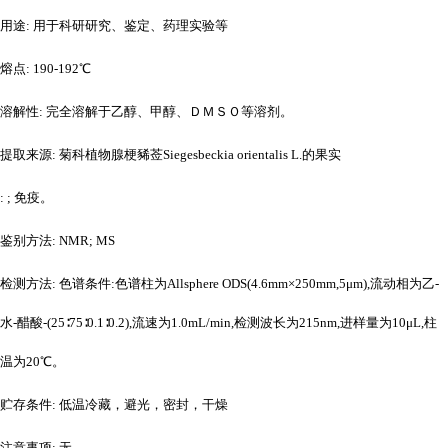
用途
: 用于科研研究、鉴定、药理实验等
熔点
: 190-192℃
溶解性
: 完全溶解于乙醇、甲醇、ＤＭＳＯ等溶剂。
提取来源
: 菊科植物腺梗豨莶Siegesbeckia orientalis L.的果实
: ; 免疫。
鉴别方法
: NMR; MS
检测方法
: 色谱条件:色谱柱为Allsphere ODS(4.6mm×250mm,5μm),流动相为乙-
水-醋酸-(25∶75∶0.1∶0.2),流速为1.0mL/min,检测波长为215nm,进样量为10μL,柱
温为20℃。
贮存条件
: 低温冷藏，避光，密封，干燥
注意事项
: 无