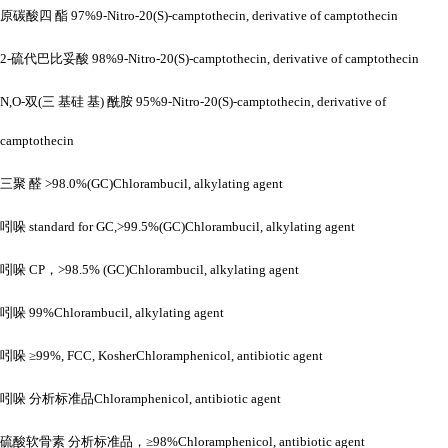
原碳酸四
酯
97%9-Nitro-20(S)-camptothecin, derivative of camptothecin
2-硫代巴比妥酸 98%9-Nitro-20(S)-camptothecin, derivative of camptothecin
N,O-双(三 基硅 基) 酰胺 95%9-Nitro-20(S)-camptothecin, derivative of
camptothecin
三聚
醛
>98.0%(GC)Chlorambucil, alkylating agent
吲哚
standard for GC,>99.5%(GC)Chlorambucil, alkylating agent
吲哚
CP，>98.5% (GC)Chlorambucil, alkylating agent
吲哚
99%Chlorambucil, alkylating agent
吲哚
≥99%, FCC, KosherChloramphenicol, antibiotic agent
吲哚
分析标准品
Chloramphenicol, antibiotic agent
硫酸软骨素
分析标准品，
≥98%Chloramphenicol, antibiotic agent