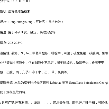
分子式：
C21H18O11
性状
: 淡黄色结晶粉末
规格
: 10mg/20mg/50mg，可按客户需求包装！
用途
: 用于科研研究、鉴定、药理实验等
熔点
: 202-205°C
溶解性
: 易溶于N，N-二甲基甲酰胺，吡啶中，可溶于碳酸氢钠、碳酸钠、氢氧
化钠等碱性溶液中，但在碱液中不稳定，渐变暗棕色，微溶于热，难溶于甲
酸、乙酸、丙，几乎不溶于水，乙、 苯、氯仿等。
提取来源
: 本品为双子叶植物唇形科 Labiatae 黄芩 Scutellaria baicalensis Georgi
的干燥根提取而得。
: 具有广谱,还有利胆、、反应、、、、降压等作用。用于,还用叶于和，可降低