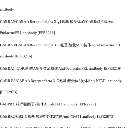
antibody
GABRA5/GABA A Receptor alpha 5 γ1氨基 酸受体α5/GABRα5抗体Anti-
Prolactin/PRL antibody [EPR3216]
GABRA3/GABA A Receptor alpha 3 G氨基 酸受体α3抗体Anti-Prolactin/PRL
antibody [EPR3216]
GABRA1 G1氨基 酸A型受体α1抗体Anti-Prolactin/PRL antibody [EPR3216]
GABR B3/GABA A Receptor beta 3 G氨基 酸受体3抗体Anti-NFAT1 antibody
[EPR2973]
GABPB2 核呼吸因子2抗体Anti-NFAT1 antibody [EPR2973]
GABBR2/GB2 G氨基 酸B型受体2抗体Anti-NFAT1 antibody [EPR2973]