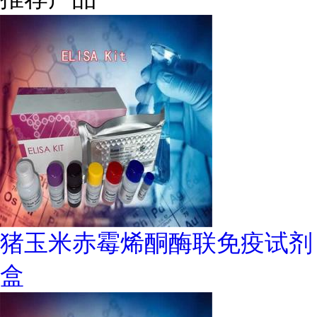
猪玉米赤霉烯酮酶联免疫试剂
盒