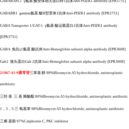
GABARAPL1 γ氨基 酸受体相关蛋白样1抗体Anti-PDZK1 antibody [EPR3751]
GABABR1 gamma氨基 酸B型受体1抗体Anti-PDZK1 antibody [EPR3751]
GABA Transporter 1/GAT-1 γ氨基 酸运载蛋白1抗体Anti-PDZK1 antibody
[EPR3751]
GABA 兔抗γ1氨基 酸抗体Anti-Hemoglobin subunit alpha antibody [EPR3608]
Gab2 接头蛋白Gab 2抗体Anti-Hemoglobin subunit alpha antibody [EPR3608]
21967-41-9黄芩苷
三苯基
醇
99%Bleomycin A5 hydrochloride, antineoplastic
antibiotic
三羟
基
三
基
烯酸酯
80%Bleomycin A5 hydrochloride, antineoplastic antibiotic
1，3，5-三 氧基苯 98%Bleomycin A5 hydrochloride, antineoplastic antibiotic
三烯
基胺
97%Calphostin C, PKC inhibitor