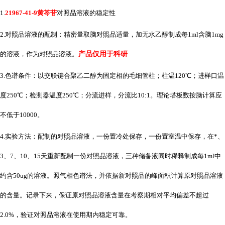
1.
21967-41-9黄芩苷
对照品溶液的稳定性
2.对照品溶液的配制：精密量取脑对照品适量，加无水乙醇制成每1ml含脑1mg
的溶液，作为对照品溶液。
产品仅用于科研
3.色谱条件：以交联键合聚乙二醇为固定相的毛细管柱；柱温120℃；进样口温
度250℃；检测器温度250℃；分流进样，分流比10:1。理论塔板数按脑计算应
不低于10000。
4.实验方法：配制的对照品溶液，一份置冷处保存，一份置室温中保存，在*、
3、7、10、15天重新配制一份对照品溶液，三种储备液同时稀释制成每1ml中
约含50ug的溶液。照气相色谱法，并依据新对照品的峰面积计算原对照品溶液
的含量。记录下来，保证原对照品溶液含量在考察期相对平均偏差不超过
2.0%，验证对照品溶液在使用期内稳定可靠。