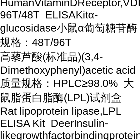
HumanVitaminDReceptor,VD
96T/48T ELISAKitα-
glucosidase小鼠α葡萄糖苷酶
规格：48T/96T
高藜芦酸(标准品)(3,4-
Dimethoxyphenyl)acetic acid
质量规格：HPLC≥98.0% 大
鼠脂蛋白脂酶(LPL)试剂盒
Rat lipoprotein lipase,LPL
ELISA Kit DeerInsulin-
likegrowthfactorbindingprote