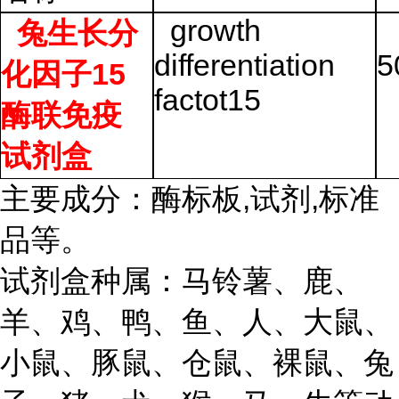
growth
兔生长分
differentiation
5
15
化因子
factot15
酶联免疫
试剂盒
主要成分：酶标板,试剂,标准
品等。
试剂盒种属：马铃薯、鹿、
羊、鸡、鸭、鱼、人、大鼠、
小鼠、豚鼠、仓鼠、裸鼠、兔