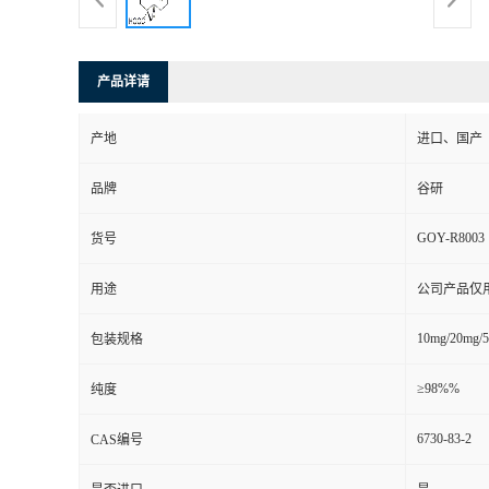
产品详请
产地
进口、国产
品牌
谷研
GOY-R8003
货号
用途
公司产品仅
10mg/20mg/
包装规格
≥98%%
纯度
6730-83-2
CAS编号