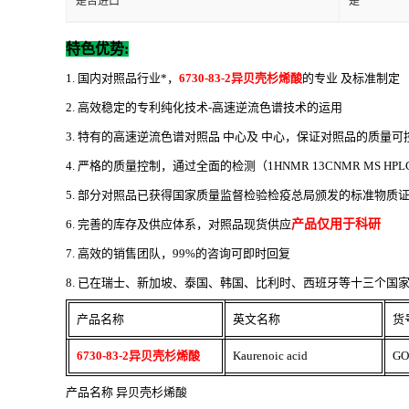
是否进口
是
特色优势
:
1. 国内对照品行业*，
6730-83-2异贝壳杉烯酸
的专业 及标准制定
2. 高效稳定的专利纯化技术-高速逆流色谱技术的运用
3. 特有的高速逆流色谱对照品 中心及 中心，保证对照品的质量可
4. 严格的质量控制，通过全面的检测（1HNMR 13CNMR MS HP
5. 部分对照品已获得国家质量监督检验检疫总局颁发的标准物质
6. 完善的库存及供应体系，对照品现货供应
产品仅用于科研
7. 高效的销售团队，99%的咨询可即时回复
8. 已在瑞士、新加坡、泰国、韩国、比利时、西班牙等十三个国家设立代
产品名称
英文名称
货
6730-83-2异贝壳杉烯酸
Kaurenoic acid
GO
产品名称
异贝壳杉烯酸