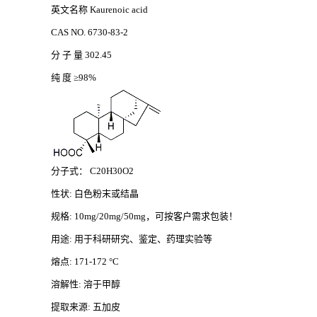
英文名称
Kaurenoic acid
CAS NO. 6730-83-2
分
子
量
302.45
纯
度
≥98%
分子式：
C20H30O2
性状
: 白色粉末或结晶
规格
: 10mg/20mg/50mg，可按客户需求包装！
用途
: 用于科研研究、鉴定、药理实验等
熔点
: 171-172 °C
溶解性
: 溶于甲醇
提取来源
: 五加皮