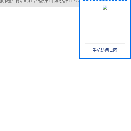
前的位置：
网站首页
>
产品展厅
>
中药对照品
>
6730-83-2异贝壳杉烯酸
手机访问官网