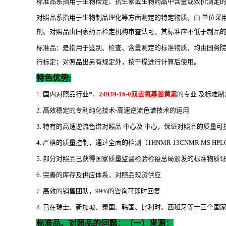
标准品系指用于生物检定、抗生素或生物药品中含量或效价测定
对照品系指用于生物制品理化等方面测定的特定物质，由 单位采
剂。对照品由国家药品检定机构审查认可，其标准应不低于制品
标准品：是指用于鉴别、检查、含量测定的标准物质，均由国务
行标定；对照品出另有规定外，按干燥进行计算后使用。
特色优势
:
1. 国内对照品行业*，
24939-16-0双去氧基姜黄素
的专业 及标准制
2. 高效稳定的专利纯化技术-高速逆流色谱技术的运用
3. 特有的高速逆流色谱对照品 中心及 中心，保证对照品的质量可
4. 严格的质量控制，通过全面的检测（1HNMR 13CNMR MS HP
5. 部分对照品已获得国家质量监督检验检疫总局颁发的标准物质
6. 完善的库存及供应体系，对照品现货供应
7. 高效的销售团队，99%的咨询可即时回复
8. 已在瑞士、新加坡、泰国、韩国、比利时、西班牙等十三个国家设立代
标准品、对照品的问题：（一）来源：