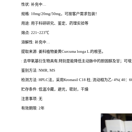
性状
: 补充中…
规格
: 10mg/20mg/50mg，可按客户需求包装！
用途
: 用于科研研究、鉴定、药理实验等
熔点
: 221~223℃
溶解性
: 补充中…
提取来源
: 姜科植物姜黄Curcuma longa L.的根茎。
: 去甲氧基衍生物具有,特别是能降低主动脉中的胆固醇及甘；可
鉴别方法
: NMR; MS
检测方法
: HPLC法，采用Kromasil C18 柱; 流动相为乙- 4%( 40：
贮存条件
: 低温冷藏，避光，密封，干燥
注意事项
: 无
有效期限
: 2年