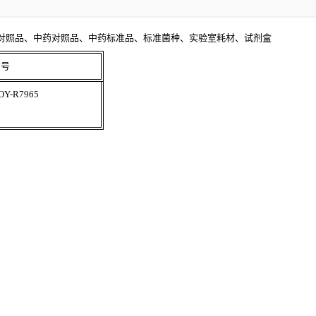
对照品、中药对照品、中药标准品、标准菌种、实验室耗材、试剂盒
货号
OY-R7965