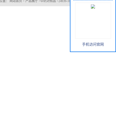
位置：
网站首页
>
产品展厅
>
中药对照品
>
24939-16-0双去氧基姜黄素
手机访问官网