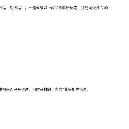
准品（对照品）；三是省级以上药品检验所标定，并经同级食
品药
。
说明是否已开封过、何时开封的，内含*量等相关信息。