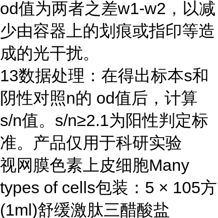
od
值为两者之差
w1-w2
，以减
少由容器上的划痕或指印等造
成的光干扰。
13
数据处理：在得出标本
s
和
阴性对照
n
的
od
值后，计算
s/n
值。
s/n≥2.1
为阳性判定标
准。产品仅用于科研实验
视网膜色素上皮细胞Many
types of cells包装：5 × 105方
(1ml)舒缓激肽三醋酸盐