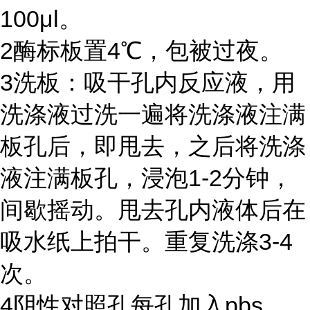
100μl
。
2
酶标板置
4℃
，包被过夜。
3
洗板：吸干孔内反应液，用
洗涤液过洗一遍将洗涤液注满
板孔后，即甩去，之后将洗涤
液注满板孔，浸泡
1-2
分钟，
间歇摇动。甩去孔内液体后在
吸水纸上拍干。重复洗涤
3-4
次。
4
阴性对照孔每孔加入
pbs