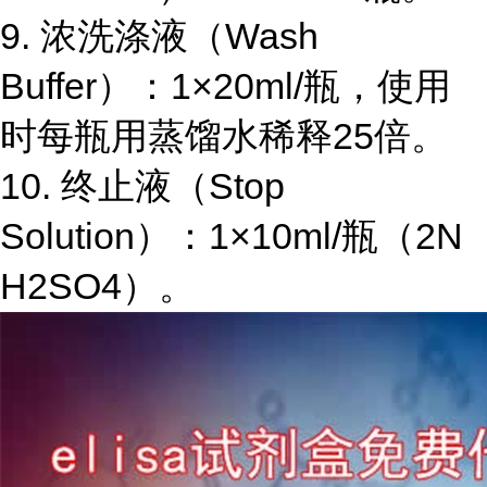
9.
浓洗涤液（
Wash
Buffer
）：
1×20ml/
瓶，使用
时每瓶用蒸馏水稀释
25
倍。
10.
终止液（
Stop
Solution
）：
1×10ml/
瓶（
2N
H2SO4
）。