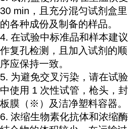
30 min
，且充分混匀试剂盒里
的各种成份及制备的样品。
4.
在试验中标准品和样本建议
作复孔检测，且加入试剂的顺
序应保持一致。
5.
为避免交叉污染，请在试验
中使用
1
次性试管，枪头，封
板膜（
※
）及洁净塑料容器。
6.
浓缩生物素化抗体和浓缩酶