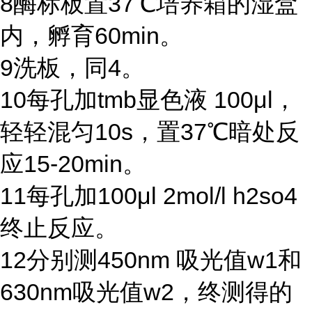
8
酶标板置
37℃
培养箱的湿盒
内，孵育
60min
。
9
洗板，同
4
。
10
每孔加
tmb
显色液
100μl
，
轻轻混匀
10s
，置
37℃
暗处反
应
15-20min
。
11
每孔加
100μl 2mol/l h2so4
终止反应。
12
分别测
450nm
吸光值
w1
和
630nm
吸光值
w2
，终测得的