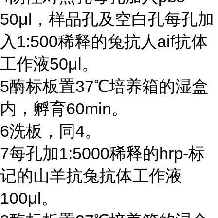
50μl
，样品孔及空白孔每孔加
入
1:500
稀释的兔抗人
aif
抗体
工作液
50μl
。
5
酶标板置
37℃
培养箱的湿盒
内，孵育
60min
。
6
洗板，同
4
。
7
每孔加
1:5000
稀释的
hrp-
标
记的山羊抗兔抗体工作液
100μl
。