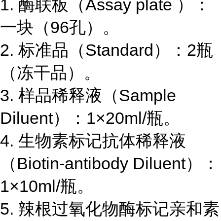
1.
酶联板（
Assay plate
）：
一块（
96
孔）。
2.
标准品（
Standard
）：
2
瓶
（冻干品）。
3.
样品稀释液（
Sample
Diluent
）：
1×20ml/
瓶。
4.
生物素标记抗体稀释液
（
Biotin-antibody Diluent
）：
1×10ml/
瓶。
5.
辣根过氧化物酶标记亲和素