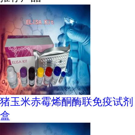
猪玉米赤霉烯酮酶联免疫试剂
盒