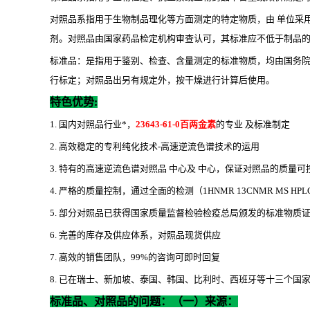
对照品系指用于生物制品理化等方面测定的特定物质，由 单位采
剂。对照品由国家药品检定机构审查认可，其标准应不低于制品
标准品：是指用于鉴别、检查、含量测定的标准物质，均由国务
行标定；对照品出另有规定外，按干燥进行计算后使用。
特色优势
:
1. 国内对照品行业*，
23643-61-0百两金素
的专业 及标准制定
2. 高效稳定的专利纯化技术-高速逆流色谱技术的运用
3. 特有的高速逆流色谱对照品 中心及 中心，保证对照品的质量可
4. 严格的质量控制，通过全面的检测（1HNMR 13CNMR MS HP
5. 部分对照品已获得国家质量监督检验检疫总局颁发的标准物质
6. 完善的库存及供应体系，对照品现货供应
7. 高效的销售团队，99%的咨询可即时回复
8. 已在瑞士、新加坡、泰国、韩国、比利时、西班牙等十三个国家设立代
标准品、对照品的问题：（一）来源：