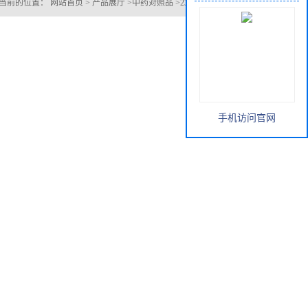
当前的位置：
网站首页
>
产品展厅
>
中药对照品
>
23643-61-0百两金素
手机访问官网