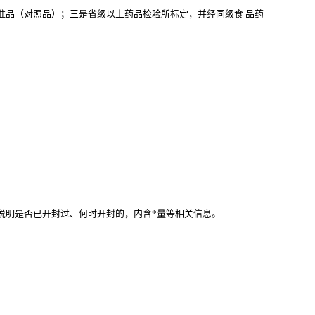
准品（对照品）；三是省级以上药品检验所标定，并经同级食
品药
。
说明是否已开封过、何时开封的，内含*量等相关信息。