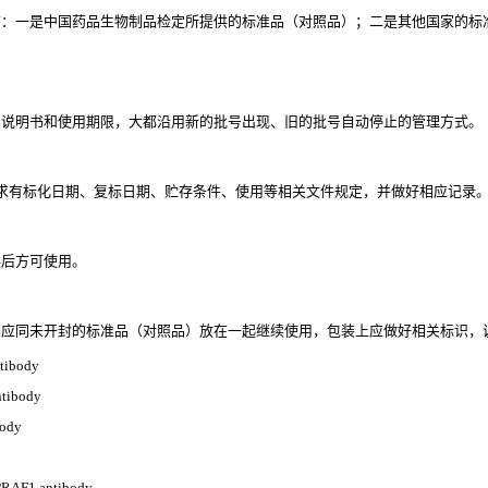
有：一是中国药品生物制品检定所提供的标准品（对照品）；二是其他国家的标
用说明书和使用期限，大都沿用新的批号出现、旧的批号自动停止的管理方式。
求有标化日期、复标日期、贮存条件、使用等相关文件规定，并做好相应记录
误后方可使用。
应同未开封的标准品（对照品）放在一起继续使用，包装上应做好相关标识，
ibody
ibody
ody
RAF1 antibody