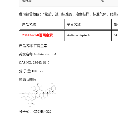
是否进口
是
我司经营范围：*物质、进口标准品、冶金标样、标准气体、药典
产品名称
英文名称
货
23643-61-0百两金素
Ardisiacrispin A
GO
产品名称
百两金素
英文名称
Ardisiacrispin A
CAS NO. 23643-61-0
分
子
量
1061.22
纯
度
≥98%
分子式：
C52H84O22