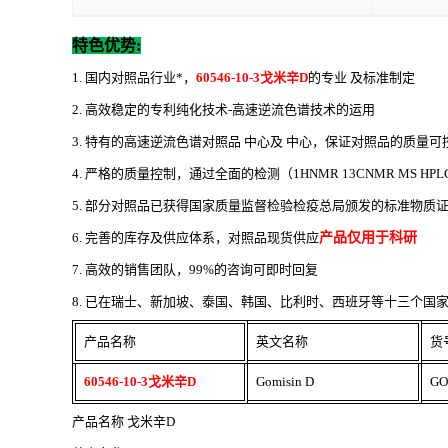
特色优势
:
1. 国内对照品行业*，
60546-10-3戈米辛D
的专业 及标准制定
2. 高效稳定的专利纯化技术-高速逆流色谱技术的运用
3. 特有的高速逆流色谱对照品 中心及 中心，保证对照品的质量可
4. 严格的质量控制，通过全面的检测（1HNMR 13CNMR MS HP
5. 部分对照品已获得国家质量监督检验检疫总局颁发的标准物质
6. 完善的库存及供应体系，对照品现货供应
产品仅用于科研
7. 高效的销售团队，99%的咨询可即时回复
8. 已在瑞士、新加坡、泰国、韩国、比利时、西班牙等十三个国家设立代
产品名称
英文名称
货
60546-10-3戈米辛D
Gomisin D
GO
产品名称
戈米辛
D