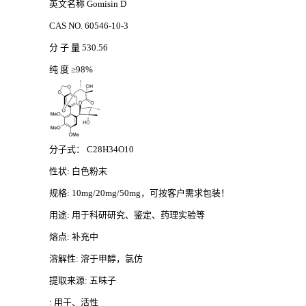
英文名称
Gomisin D
CAS NO. 60546-10-3
分
子
量
530.56
纯
度
≥98%
分子式：
C28H34O10
性状
: 白色粉末
规格
: 10mg/20mg/50mg，可按客户需求包装！
用途
: 用于科研研究、鉴定、药理实验等
熔点
: 补充中
溶解性
: 溶于甲醇，氯仿
提取来源
: 五味子
: 用于、活性