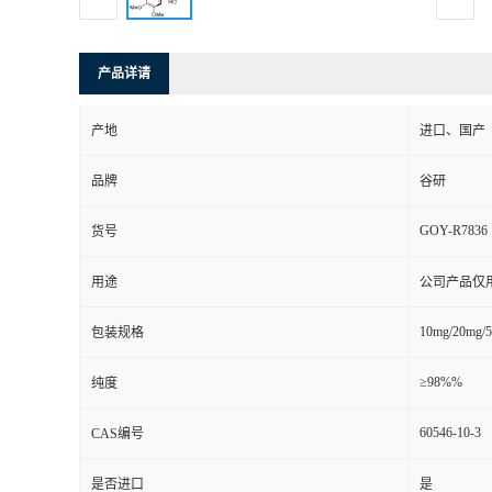
产品详请
产地
进口、国产
品牌
谷研
GOY-R7836
货号
用途
公司产品仅
10mg/20mg/
包装规格
≥98%%
纯度
60546-10-3
CAS编号
是否进口
是