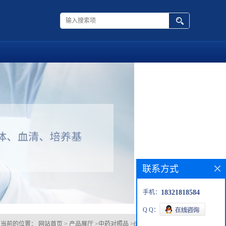
联系方式
手机：
18321818584
Q Q：
您当前的位置：
网站首页
>
产品展厅
>
中药对照品
>
60546-10-3戈米辛D