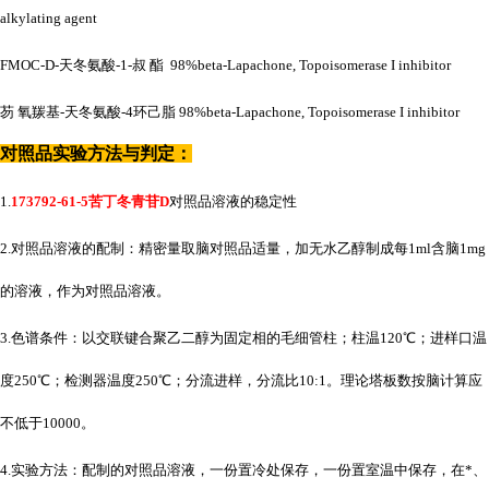
alkylating agent
FMOC-D-天冬氨酸-1-叔 酯 98%beta-Lapachone, Topoisomerase I inhibitor
芴
氧羰基
-天冬氨酸-4环己脂 98%beta-Lapachone, Topoisomerase I inhibitor
对照品实验方法与判定：
1.
173792-61-5苦丁冬青苷D
对照品溶液的稳定性
2.对照品溶液的配制：精密量取脑对照品适量，加无水乙醇制成每1ml含脑1mg
的溶液，作为对照品溶液。
3.色谱条件：以交联键合聚乙二醇为固定相的毛细管柱；柱温120℃；进样口温
度250℃；检测器温度250℃；分流进样，分流比10:1。理论塔板数按脑计算应
不低于10000。
4.实验方法：配制的对照品溶液，一份置冷处保存，一份置室温中保存，在*、