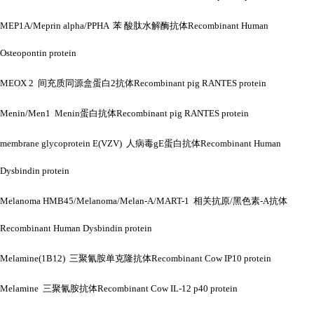
MEP1A/Meprin alpha/PPHA 苯 酸肽水解酶抗体Recombinant Human
Osteopontin protein
MEOX 2 间充质同源盒蛋白2抗体Recombinant pig RANTES protein
Menin/Men1 Menin蛋白抗体Recombinant pig RANTES protein
membrane glycoprotein E(VZV) 人病毒gE蛋白抗体Recombinant Human
Dysbindin protein
Melanoma HMB45/Melanoma/Melan-A/MART-1 相关抗原/黑色素-A抗体
Recombinant Human Dysbindin protein
Melamine(1B12) 三聚氰胺单克隆抗体Recombinant Cow IP10 protein
Melamine 三聚氰胺抗体Recombinant Cow IL-12 p40 protein