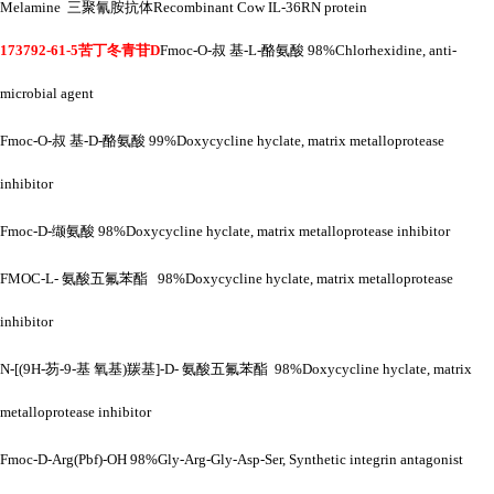
Melamine 三聚氰胺抗体Recombinant Cow IL-36RN protein
173792-61-5苦丁冬青苷D
Fmoc-O-叔 基-L-酪氨酸 98%Chlorhexidine, anti-
microbial agent
Fmoc-O-叔 基-D-酪氨酸 99%Doxycycline hyclate, matrix metalloprotease
inhibitor
Fmoc-D-缬氨酸 98%Doxycycline hyclate, matrix metalloprotease inhibitor
FMOC-L- 氨酸五氟苯酯 98%Doxycycline hyclate, matrix metalloprotease
inhibitor
N-[(9H-芴-9-基 氧基)羰基]-D- 氨酸五氟苯酯 98%Doxycycline hyclate, matrix
metalloprotease inhibitor
Fmoc-D-Arg(Pbf)-OH 98%Gly-Arg-Gly-Asp-Ser, Synthetic integrin antagonist