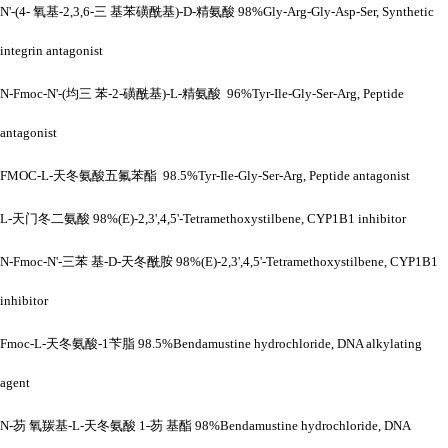
N'-(4- 氧基-2,3,6-三 基苯磺酰基)-D-精氨酸 98%Gly-Arg-Gly-Asp-Ser, Synthetic
integrin antagonist
N-Fmoc-N'-(均三 苯-2-磺酰基)-L-精氨酸 96%Tyr-Ile-Gly-Ser-Arg, Peptide
antagonist
FMOC-L-天冬氨酸五氟苯酯 98.5%Tyr-Ile-Gly-Ser-Arg, Peptide antagonist
L-天门冬二氨酸 98%(E)-2,3',4,5'-Tetramethoxystilbene, CYP1B1 inhibitor
N-Fmoc-N'-三苯 基-D-天冬酰胺 98%(E)-2,3',4,5'-Tetramethoxystilbene, CYP1B1
inhibitor
Fmoc-L-天冬氨酸-1苄脂 98.5%Bendamustine hydrochloride, DNA alkylating
agent
N-芴 氧羰基-L-天冬氨酸 1-芴 基酯 98%Bendamustine hydrochloride, DNA