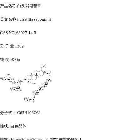
产品名称
白头翁皂苷
H
英文名称
Pulsatilla saponin H
CAS NO. 68027-14-5
分
子
量
1382
纯
度
≥98%
分子式：
C65H106O31
性状
: 白色晶体
规格
: 10mg/20mg/50mg，可按客户需求包装！