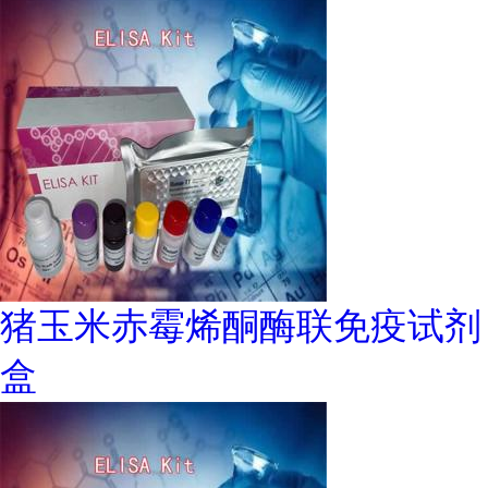
猪玉米赤霉烯酮酶联免疫试剂
盒