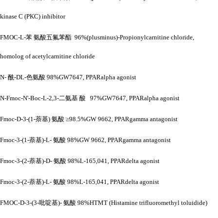
kinase C (PKC) inhibitor
FMOC-L-苯 氨酸五氟苯酯 96%(plusminus)-Propionylcarnitine chloride,
homolog of acetylcarnitine chloride
N- 酰-DL-色氨酸 98%GW7647, PPARalpha agonist
N-Fmoc-N'-Boc-L-2,3-二氨基 酸 97%GW7647, PPARalpha agonist
Fmoc-D-3-(1-萘基) 氨酸 ≥98.5%GW 9662, PPARgamma antagonist
Fmoc-3-(1-萘基)-L- 氨酸 98%GW 9662, PPARgamma antagonist
Fmoc-3-(2-萘基)-D- 氨酸 98%L-165,041, PPARdelta agonist
Fmoc-3-(2-萘基)-L- 氨酸 98%L-165,041, PPARdelta agonist
FMOC-D-3-(3-吡啶基)- 氨酸 98%HTMT (Histamine trifluoromethyl toluidide)