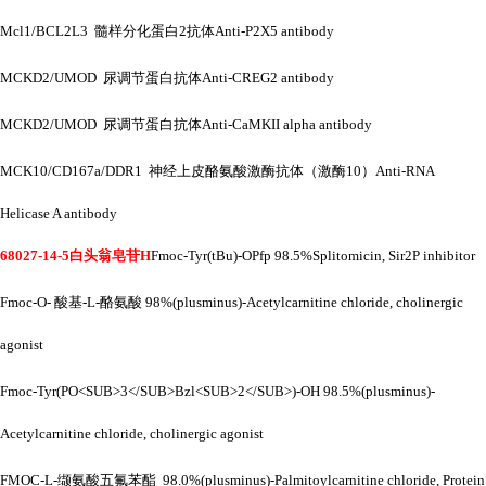
Mcl1/BCL2L3 髓样分化蛋白2抗体Anti-P2X5 antibody
MCKD2/UMOD 尿调节蛋白抗体Anti-CREG2 antibody
MCKD2/UMOD 尿调节蛋白抗体Anti-CaMKII alpha antibody
MCK10/CD167a/DDR1 神经上皮酪氨酸激酶抗体（激酶10）Anti-RNA
Helicase A antibody
68027-14-5白头翁皂苷H
Fmoc-Tyr(tBu)-OPfp 98.5%Splitomicin, Sir2P inhibitor
Fmoc-O- 酸基-L-酪氨酸 98%(plusminus)-Acetylcarnitine chloride, cholinergic
agonist
Fmoc-Tyr(PO<SUB>3</SUB>Bzl<SUB>2</SUB>)-OH 98.5%(plusminus)-
Acetylcarnitine chloride, cholinergic agonist
FMOC-L-缬氨酸五氟苯酯 98.0%(plusminus)-Palmitoylcarnitine chloride, Protein