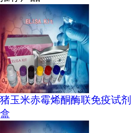
猪玉米赤霉烯酮酶联免疫试剂
盒