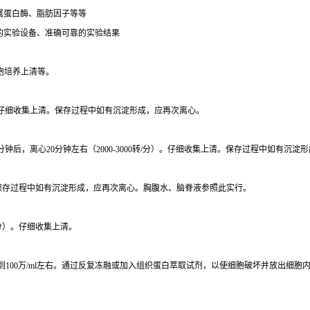
属蛋白酶、脂肪因子等等
的实验设备、准确可靠的实验结果
胞培养上清等。
/分）。仔细收集上清。保存过程中如有沉淀形成，应再次离心。
分钟后，离心20分钟左右（2000-3000转/分）。仔细收集上清。保存过程中如有沉淀
上清。保存过程中如有沉淀形成，应再次离心。胸腹水、脑脊液参照此实行。
/分）。仔细收集上清。
达到100万/ml左右。通过反复冻融或加入组织蛋白萃取试剂，以使细胞破坏并放出细胞内成