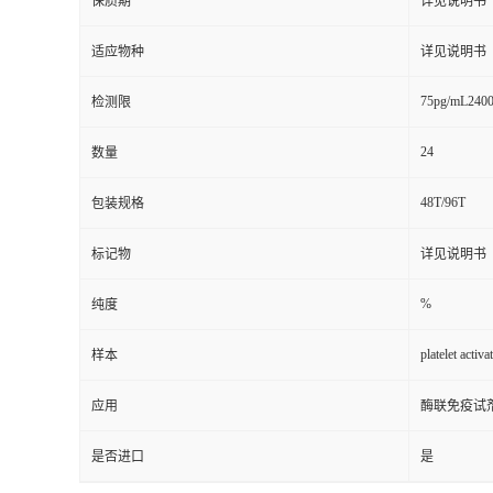
保质期
详见说明书
适应物种
详见说明书
75pg/mL240
检测限
24
数量
48T/96T
包装规格
标记物
详见说明书
%
纯度
platelet activa
样本
应用
酶联免疫试
是否进口
是