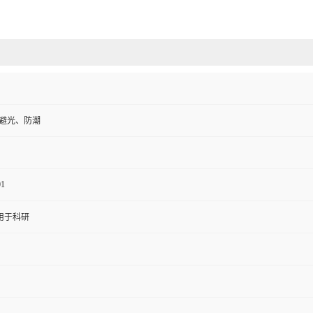
、避光、防潮
01
用于科研