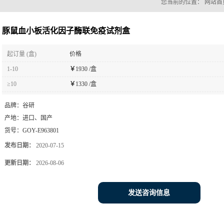
您当前的位置：
网站首
豚鼠血小板活化因子酶联免疫试剂盒
起订量 (盒)
价格
1-10
￥
1930 /盒
≥10
￥
1330 /盒
品牌：
谷研
产地：
进口、国产
货号：
GOY-E963801
发布日期：
2020-07-15
更新日期：
2026-08-06
发送咨询信息