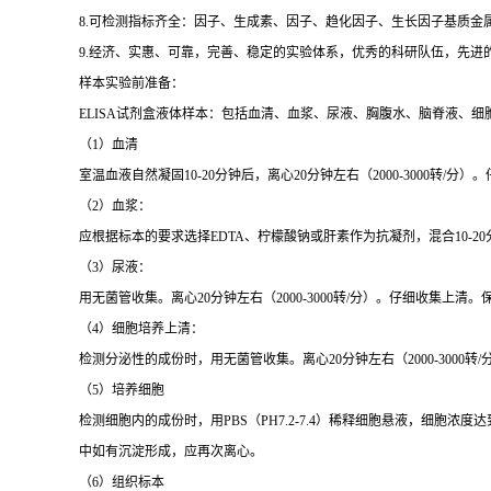
8.可检测指标齐全：因子、生成素、因子、趋化因子、生长因子基质金
9.经济、实惠、可靠，完善、稳定的实验体系，优秀的科研队伍，先进
样本实验前准备：
ELISA试剂盒液体样本：包括血清、血浆、尿液、胸腹水、脑脊液、细
（1）血清
室温血液自然凝固10-20分钟后，离心20分钟左右（2000-3000转
（2）血浆：
应根据标本的要求选择EDTA、柠檬酸钠或肝素作为抗凝剂，混合10-20
（3）尿液：
用无菌管收集。离心20分钟左右（2000-3000转/分）。仔细收集
（4）细胞培养上清：
检测分泌性的成份时，用无菌管收集。离心20分钟左右（2000-3000转
（5）培养细胞
检测细胞内的成份时，用PBS（PH7.2-7.4）稀释细胞悬液，细胞浓度
中如有沉淀形成，应再次离心。
（6）组织标本