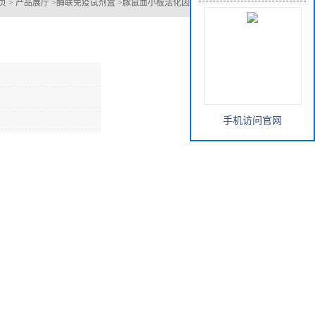
页
>
产品展厅
>
酶联免疫试剂盒
>
豚鼠血小板活化因子酶联免疫试剂盒
手机访问官网