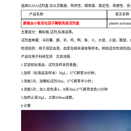
选择ELISA试剂盒 应从灵敏度、特异性、精密度、稳定性、简便性、
产品名称
英文名称
豚鼠血小板活化因子酶联免疫试剂盒
platelet activati
主要成分：酶标板,试剂,标准品等。
试剂盒种属：马铃薯、鹿、羊、鸡、鸭、鱼、人、大鼠、小鼠、豚鼠、
检测目的：用于测定血清，血浆及相关液体等样本。例如适合检测包括血
产品仅用于科研实验 实验流程:
1.实验前标准品、试剂及样本的准备；
2.加样（标准品及样本）50μL，37℃孵育30分钟；
3.洗板5次，加酶标试剂50ul，37℃孵育半小时；
4.洗板5次；加入显色液A，B各50ul,37℃孵育显色15分钟
5.加终止液50μL，立即450nm读数。
6.计算