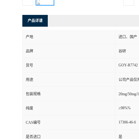
产品详请
产地
进口、国产
品牌
谷研
GOY-R7742
货号
用途
公司产品仅
包装规格
20mg/50
≥98%%
纯度
17306-46-6
CAS编号
是否进口
是