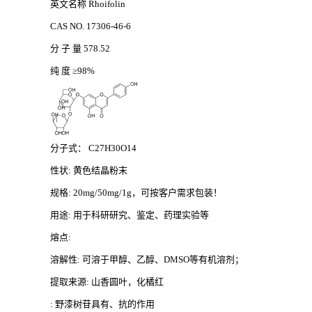
英文名称
Rhoifolin
CAS NO. 17306-46-6
分
子
量
578.52
纯
度
≥98%
分子式：
C27H30O14
性状
: 黄色结晶粉末
规格
: 20mg/50mg/1g，可按客户需求包装！
用途
: 用于科研研究、鉴定、药理实验等
熔点
:
溶解性
: 可溶于甲醇、乙醇、DMSO等有机溶剂；
提取来源
: 山香圆叶，化橘红
: 野漆树苷具有、抗的作用