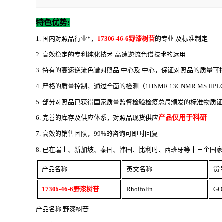
特色优势
:
1. 国内对照品行业*，
17306-46-6野漆树苷
的专业 及标准制定
2. 高效稳定的专利纯化技术-高速逆流色谱技术的运用
3. 特有的高速逆流色谱对照品 中心及 中心，保证对照品的质量可
4. 严格的质量控制，通过全面的检测（1HNMR 13CNMR MS HP
5. 部分对照品已获得国家质量监督检验检疫总局颁发的标准物质
6. 完善的库存及供应体系，对照品现货供应
产品仅用于科研
7. 高效的销售团队，99%的咨询可即时回复
8. 已在瑞士、新加坡、泰国、韩国、比利时、西班牙等十三个国家设立代
产品名称
英文名称
货
17306-46-6野漆树苷
Rhoifolin
GO
产品名称
野漆树苷