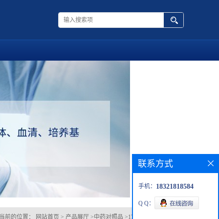
联系方式
手机：
18321818584
Q Q：
当前的位置：
网站首页
>
产品展厅
>
中药对照品
>
17306-46-6野漆树苷