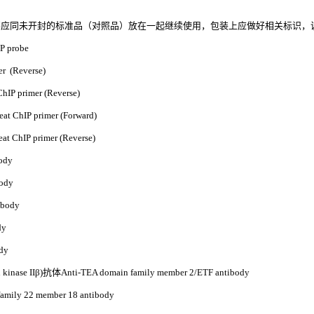
应同未开封的标准品（对照品）放在一起继续使用，包装上应做好相关标识，
 probe
 (Reverse)
P primer (Reverse)
 ChIP primer (Forward)
 ChIP primer (Reverse)
ody
ody
body
dy
dy
ase IIβ)抗体Anti-TEA domain family member 2/ETF antibody
mily 22 member 18 antibody