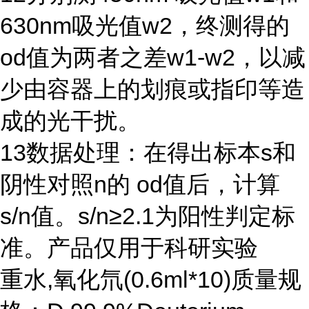
630nm
吸光值
w2
，终测得的
od
值为两者之差
w1-w2
，以减
少由容器上的划痕或指印等造
成的光干扰。
13
数据处理：在得出标本
s
和
阴性对照
n
的
od
值后，计算
s/n
值。
s/n≥2.1
为阳性判定标
准。产品仅用于科研实验
重水,氧化氘(0.6ml*10)质量规