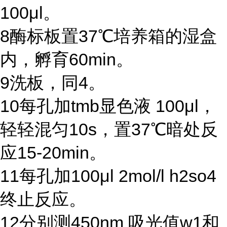
100μl
。
8
酶标板置
37℃
培养箱的湿盒
内，孵育
60min
。
9
洗板，同
4
。
10
每孔加
tmb
显色液
100μl
，
轻轻混匀
10s
，置
37℃
暗处反
应
15-20min
。
11
每孔加
100μl 2mol/l h2so4
终止反应。
12
分别测
450nm
吸光值
w1
和