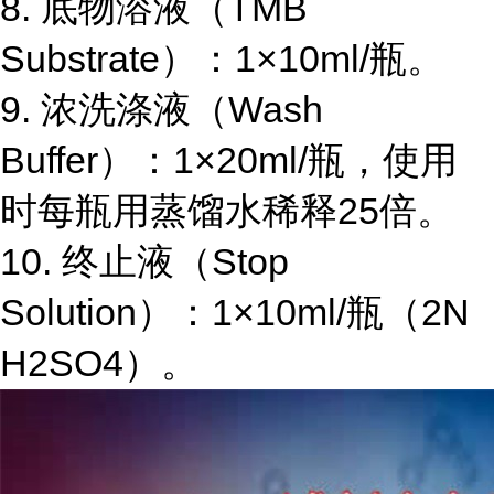
8.
底物溶液（
TMB
Substrate
）：
1×10ml/
瓶。
9.
浓洗涤液（
Wash
Buffer
）：
1×20ml/
瓶，使用
时每瓶用蒸馏水稀释
25
倍。
10.
终止液（
Stop
Solution
）：
1×10ml/
瓶（
2N
H2SO4
）。