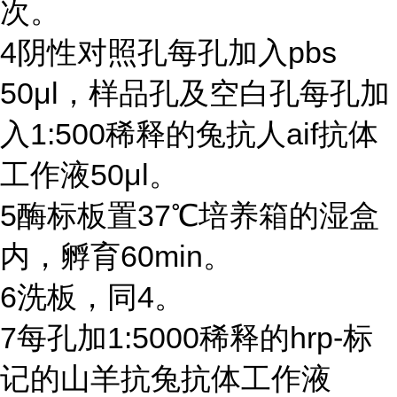
次。
4
阴性对照孔每孔加入
pbs
50μl
，样品孔及空白孔每孔加
入
1:500
稀释的兔抗人
aif
抗体
工作液
50μl
。
5
酶标板置
37℃
培养箱的湿盒
内，孵育
60min
。
6
洗板，同
4
。
7
每孔加
1:5000
稀释的
hrp-
标
记的山羊抗兔抗体工作液