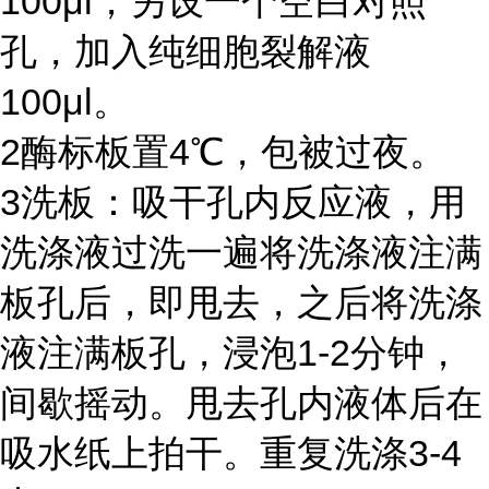
100μl
；另设一个空白对照
孔，加入纯细胞裂解液
100μl
。
2
酶标板置
4℃
，包被过夜。
3
洗板：吸干孔内反应液，用
洗涤液过洗一遍将洗涤液注满
板孔后，即甩去，之后将洗涤
液注满板孔，浸泡
1-2
分钟，
间歇摇动。甩去孔内液体后在
吸水纸上拍干。重复洗涤
3-4