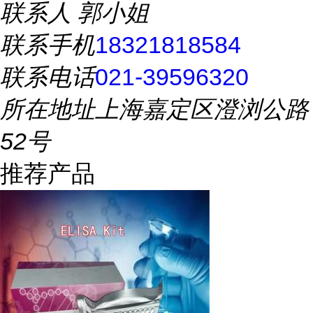
联系人
郭小姐
联系手机
18321818584
联系电话
021-39596320
所在地址
上海嘉定区澄浏公路
52号
推荐产品