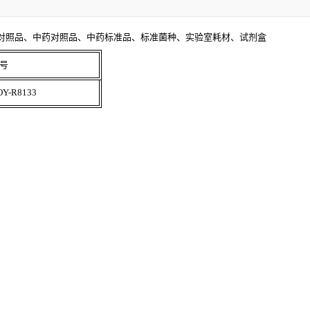
对照品、中药对照品、中药标准品、标准菌种、实验室耗材、试剂盒
号
OY-R8133