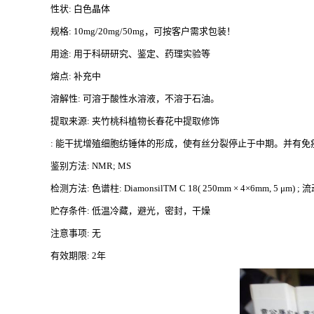
性状
: 白色晶体
规格
: 10mg/20mg/50mg，可按客户需求包装！
用途
: 用于科研研究、鉴定、药理实验等
熔点
: 补充中
溶解性
: 可溶于酸性水溶液，不溶于石油。
提取来源
: 夹竹桃科植物长春花中提取修饰
: 能干扰增殖细胞纺锤体的形成，使有丝分裂停止于中期。并有免
鉴别方法
: NMR; MS
检测方法
: 色谱柱: DiamonsilTM C 18( 250mm × 4×6mm, 5 μm) ; 
贮存条件
: 低温冷藏，避光，密封，干燥
注意事项
: 无
有效期限
: 2年