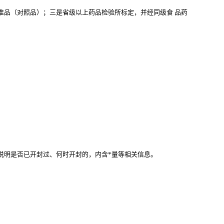
准品（对照品）；三是省级以上药品检验所标定，并经同级食
品药
。
说明是否已开封过、何时开封的，内含*量等相关信息。