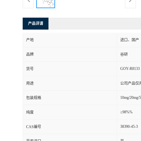
产品详请
产地
进口、国产
品牌
谷研
GOY-R8133
货号
用途
公司产品仅
10mg/20mg/
包装规格
≥98%%
纯度
38390-45-3
CAS编号