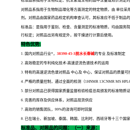
标准品系指用于生物检定、抗生素或生物药品中含量或效价测定
对照品系指用于生物制品理化等方面测定的特定物质，由 单位采
剂。对照品由国家药品检定机构审查认可，其标准应不低于制品
标准品：是指用于鉴别、检查、含量测定的标准物质，均由国务
行标定；对照品出另有规定外，按干燥进行计算后使用。
特色优势
:
1. 国内对照品行业*，
38390-45-3脱水长春碱
的专业 及标准制定
2. 高效稳定的专利纯化技术-高速逆流色谱技术的运用
3. 特有的高速逆流色谱对照品 中心及 中心，保证对照品的质量可
4. 严格的质量控制，通过全面的检测（1HNMR 13CNMR MS HP
5. 部分对照品已获得国家质量监督检验检疫总局颁发的标准物质
6. 完善的库存及供应体系，对照品现货供应
7. 高效的销售团队，99%的咨询可即时回复
8. 已在瑞士、新加坡、泰国、韩国、比利时、西班牙等十三个国家设立代
标准品、对照品的问题：（一）来源：