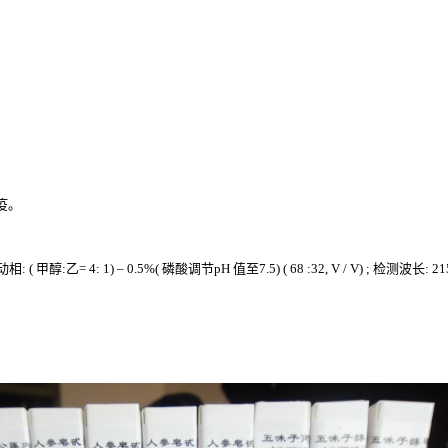
疫。
流动相: ( 甲醇:乙= 4: 1) – 0.5%( 磷酸调节pH 值至7.5) ( 68 :32, V / V) ; 检测波长: 2