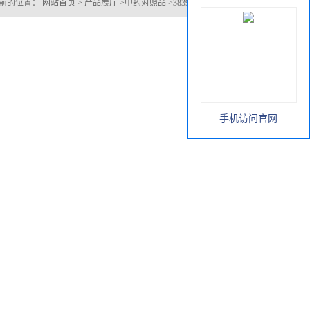
前的位置：
网站首页
>
产品展厅
>
中药对照品
>
38390-45-3脱水长春碱
手机访问官网