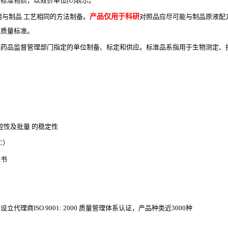
的标准物质，以效价单位
(U)表示。
用与制品 工艺相同的方法制备。
产品仅用于科研
对照品应尽可能与制品原液配
的质量标准。
院药品监督管理部门指定的单位制备、标定和供应。标准品系指用于生物测定、
控性及批量 的稳定性
LC）
证书
理商ISO 9001: 2000 质量管理体系认证，产品种类近3000种