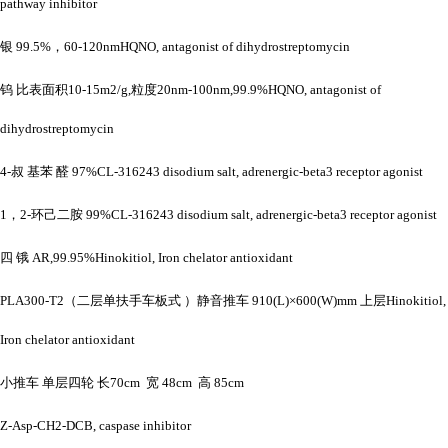
pathway inhibitor
银
99.5%，60-120nmHQNO, antagonist of dihydrostreptomycin
钨
比表面积
10-15m2/g,粒度20nm-100nm,99.9%HQNO, antagonist of
dihydrostreptomycin
4-叔 基苯 醛 97%CL-316243 disodium salt, adrenergic-beta3 receptor agonist
1，2-环己二胺 99%CL-316243 disodium salt, adrenergic-beta3 receptor agonist
四
锇
AR,99.95%Hinokitiol, Iron chelator antioxidant
PLA300-T2（二层单扶手车板式 ）静音推车 910(L)×600(W)mm 上层Hinokitiol,
Iron chelator antioxidant
小推车
单层四轮
长
70cm 宽 48cm 高 85cm
Z-Asp-CH2-DCB, caspase inhibitor