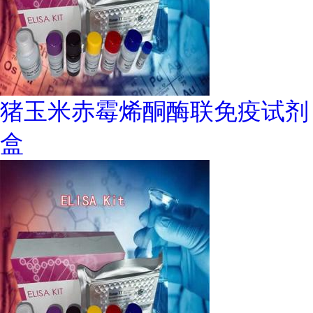
猪玉米赤霉烯酮酶联免疫试剂
盒