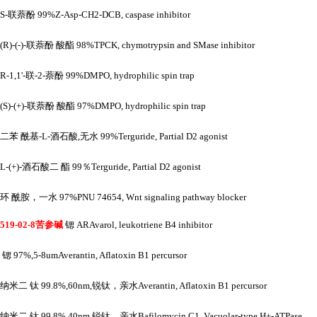
S-联萘酚 99%Z-Asp-CH2-DCB, caspase inhibitor
(R)-(-)-联萘酚 酸酯 98%TPCK, chymotrypsin and SMase inhibitor
R-1,1'-联-2-萘酚 99%DMPO, hydrophilic spin trap
(S)-(+)-联萘酚 酸酯 97%DMPO, hydrophilic spin trap
二苯
酰基
-L-酒石酸,无水 99%Terguride, Partial D2 agonist
L-(+)-酒石酸二 酯 99％Terguride, Partial D2 agonist
环
酰胺，一水
97%PNU 74654, Wnt signaling pathway blocker
519-02-8苦参碱
锶
ARAvarol, leukotriene B4 inhibitor
锶
97%,5-8umAverantin, Aflatoxin B1 percursor
纳米二
钛
99.8%,60nm,锐钛，亲水Averantin, Aflatoxin B1 percursor
纳米二
钛
99.8%,40nm,锐钛，亲水Bafilomycin C1, Vacuolar-type H+-ATPase