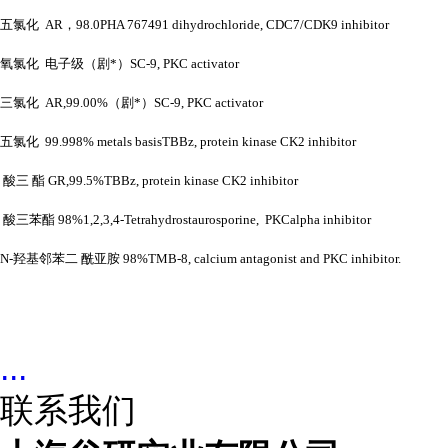
五氯化
AR，98.0PHA 767491 dihydrochloride, CDC7/CDK9 inhibitor
氧氯化
电子级（剧*）
SC-9, PKC activator
三氯化
AR,99.00%（剧*）SC-9, PKC activator
五氯化
99.998% metals basisTBBz, protein kinase CK2 inhibitor
酸三
酯
GR,99.5%TBBz, protein kinase CK2 inhibitor
酸三苯酯
98%1,2,3,4-Tetrahydrostaurosporine, PKCalpha inhibitor
N-羟基邻苯二 酰亚胺 98%TMB-8, calcium antagonist and PKC inhibitor.
...
联系我们