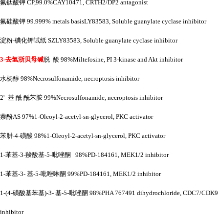
氟钛酸钾
CP,99.0%CAY10471, CRTH2/DP2 antagonist
氟硅酸钾
99.999% metals basisLY83583, Soluble guanylate cyclase inhibitor
淀粉
-碘化钾试纸 SZLY83583, Soluble guanylate cyclase inhibitor
3-去氢浙贝母碱
脱
酸
98%Miltefosine, PI 3-kinase and Akt inhibitor
水杨醇
98%Necrosulfonamide, necroptosis inhibitor
2'- 基 酰 酰苯胺 99%Necrosulfonamide, necroptosis inhibitor
萘酚
AS 97%1-Oleoyl-2-acetyl-sn-glycerol, PKC activator
苯肼
-4-磺酸 98%1-Oleoyl-2-acetyl-sn-glycerol, PKC activator
1-苯基-3-羧酸基-5-吡唑酮 98%PD-184161, MEK1/2 inhibitor
1-苯基-3- 基-5-吡唑啉酮 99%PD-184161, MEK1/2 inhibitor
1-(4-磺酸基苯基)-3- 基-5-吡唑酮 98%PHA 767491 dihydrochloride, CDC7/CDK9
inhibitor