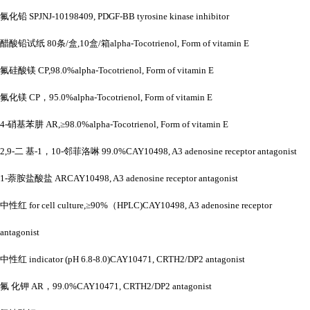
氟化铅
SPJNJ-10198409, PDGF-BB tyrosine kinase inhibitor
醋酸铅试纸
80条/盒,10盒/箱alpha-Tocotrienol, Form of vitamin E
氟硅酸镁
CP,98.0%alpha-Tocotrienol, Form of vitamin E
氟化镁
CP，95.0%alpha-Tocotrienol, Form of vitamin E
4-硝基苯肼 AR,≥98.0%alpha-Tocotrienol, Form of vitamin E
2,9-二 基-1，10-邻菲洛啉 99.0%CAY10498, A3 adenosine receptor antagonist
1-萘胺盐酸盐 ARCAY10498, A3 adenosine receptor antagonist
中性红
for cell culture,≥90%（HPLC)CAY10498, A3 adenosine receptor
antagonist
中性红
indicator (pH 6.8-8.0)CAY10471, CRTH2/DP2 antagonist
氟
化钾
AR，99.0%CAY10471, CRTH2/DP2 antagonist