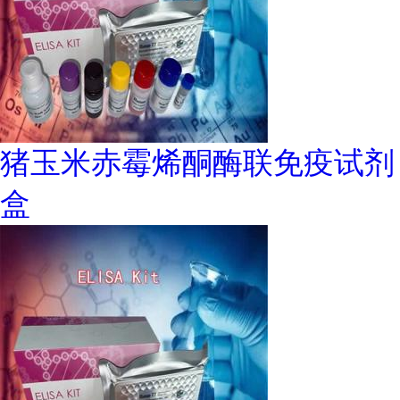
猪玉米赤霉烯酮酶联免疫试剂
盒