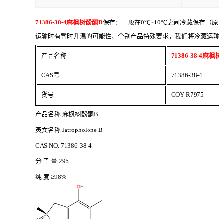
是否进口
是
71386-38-4麻枫树酚酮B
保存：一般在
0℃~10℃之间冷藏保存
运输时有暂时升温的可能性，个别产品特殊要求，我们将冷藏运
产品名称
71386-38-4麻
CAS号
71386-38-4
货号
GOY-R7975
产品名称
麻枫树酚酮
B
英文名称
Jatropholone B
CAS NO. 71386-38-4
分
子
量
296
纯
度
≥98%