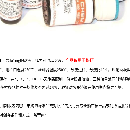
ml含脑1mg的溶液，作为对照品溶液。
产品仅用于科研
；进样口温度250℃；检测器温度250℃；分流进样，分流比10:1。理论塔板数
存，在*、3、7、10、15天重新配制一份对照品溶液，三种储备液同时稀释制
在考察期相对平均偏差不超过2.0%，验证对照品溶液在使用期内稳定可靠。
、使用期限等内容；申购的标准品或对照品的批号要与新颁布标准品或对照品批号
，对储存条件和方式非常苛刻；