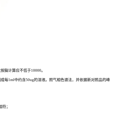
按脑计算应不低于10000。
成每1ml中约含50ug的溶液。照气相色谱法，并依据新对照品的峰
相符；