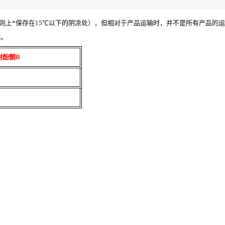
（原则上*保存在15℃以下的阴凉处），但相对于产品运输时，并不是所有产品的
输。
枫树酚酮B