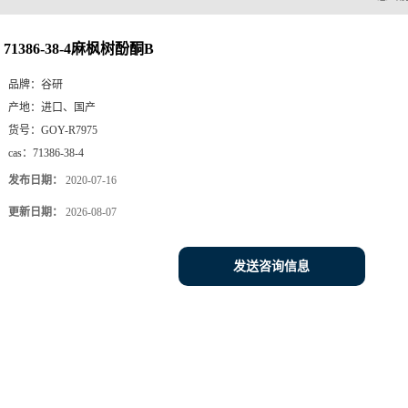
您当
71386-38-4麻枫树酚酮B
品牌：
谷研
产地：
进口、国产
货号：
GOY-R7975
cas：
71386-38-4
发布日期：
2020-07-16
更新日期：
2026-08-07
发送咨询信息