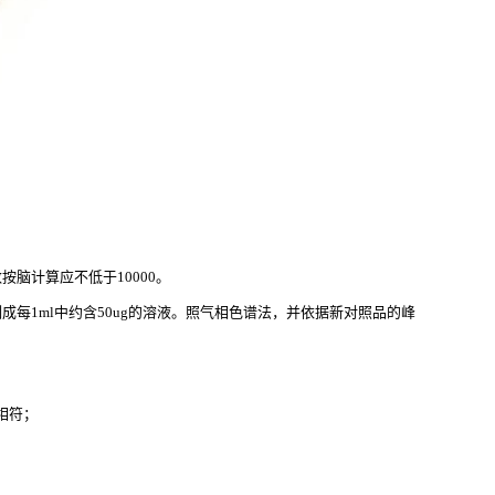
按脑计算应不低于10000。
成每1ml中约含50ug的溶液。照气相色谱法，并依据新对照品的峰
相符；