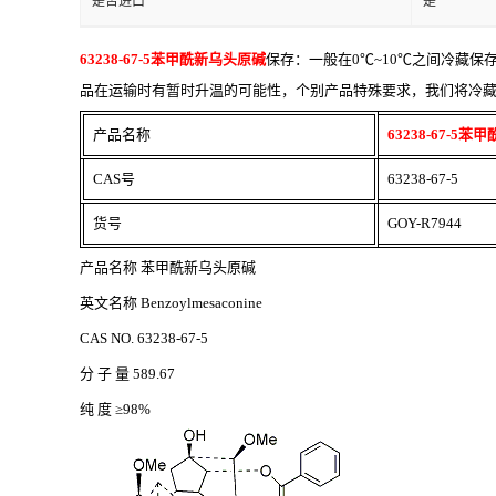
是否进口
是
63238-67-5苯甲酰新乌头原碱
保存：一般在
0℃~10℃之间冷藏
品在运输时有暂时升温的可能性，个别产品特殊要求，我们将冷
产品名称
63238-67-5
CAS号
63238-67-5
货号
GOY-R7944
产品名称
苯甲酰新乌头原碱
英文名称
Benzoylmesaconine
CAS NO. 63238-67-5
分
子
量
589.67
纯
度
≥98%