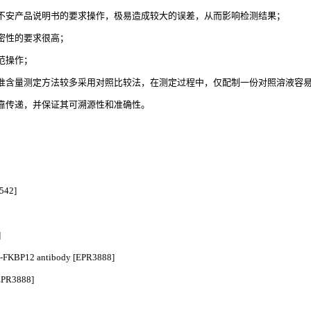
不安产品说明书的要求操作，极易造成较大的误差，从而影响检测结果；
密性的要求很高；
范操作；
准含量测定方法较多采用对照比较法，在测定过程中，仅配制一份对照溶液容
靠传递，并保证其可溯源性和准确性。
542]
]
FKBP12 antibody [EPR3888]
R3888]