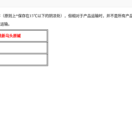
保存（原则上*保存在15℃以下的阴凉处），但相对于产品运输时，并不是所有
藏运输。
苯甲酰新乌头原碱