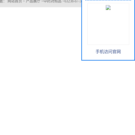
位置：
网站首页
>
产品展厅
>
中药对照品
>
63238-67-5苯甲酰新乌头原碱
手机访问官网