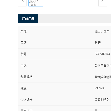
产品详请
产地
进口、国产
品牌
谷研
GOY-R7944
货号
用途
公司产品仅
10mg/20mg/
包装规格
≥98%%
纯度
63238-67-5
CAS编号