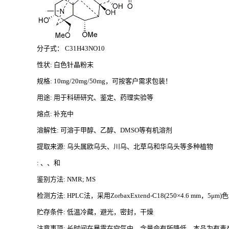
分子式：
C31H43NO10
性状
: 白色针晶粉末
规格
: 10mg/20mg/50mg，可按客户需求包装！
用途
: 用于科研研究、鉴定、药理实验等
熔点
: 补充中
溶解性
: 可溶于甲醇、乙醇、DMSO等有机溶剂
提取来源
: 乌头属欧乌头、川乌、北草乌和华乌头等多种植物
: 、、和
鉴别方法
: NMR; MS
检测方法
: HPLC法，采用ZorbaxExtend-C18(250×4.6 m
贮存条件
: 低温冷藏，避光，密封，干燥
注意事项
: 长时间在暴露在空气中，含量会有所降低。本品为有