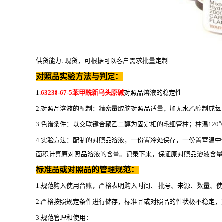
供货能力
: 现货，可根据可以客户需求批量定制
对照品实验方法与判定：
1.
63238-67-5苯甲酰新乌头原碱
对照品溶液的稳定性
2.对照品溶液的配制：精密量取脑对照品适量，加无水乙醇制成每1
3.色谱条件：以交联键合聚乙二醇为固定相的毛细管柱；柱温120℃
4.实验方法：配制的对照品溶液，一份置冷处保存，一份置室温中保
面积计算原对照品溶液的含量。记录下来，保证原对照品溶液含量
标准品或对照品的管理规范：
1.规范购入使用台账，严格表明购入时间、 批号、来源、数量
2.严格按照规定条件进行储存，标准品或对照品的性状极不稳定
3.规范管理和使用：