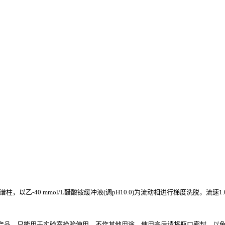
m，5μm)色谱柱，以乙-40 mmol/L醋酸铵缓冲液(调pH10.0)为流动相进行梯度洗脱，流速1
毒产品，只能用于实验室检验使用，不作其他用途，使用完后请将瓶口密封，以