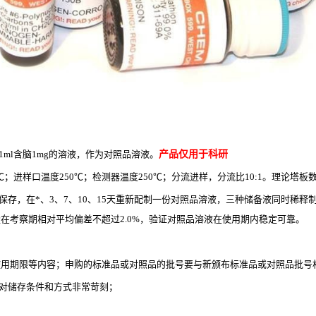
ml含脑1mg的溶液，作为对照品溶液。
产品仅用于科研
；进样口温度250℃；检测器温度250℃；分流进样，分流比10:1。理论塔板数
存，在*、3、7、10、15天重新配制一份对照品溶液，三种储备液同时稀释制
在考察期相对平均偏差不超过2.0%，验证对照品溶液在使用期内稳定可靠。
、使用期限等内容；申购的标准品或对照品的批号要与新颁布标准品或对照品批号
，对储存条件和方式非常苛刻；