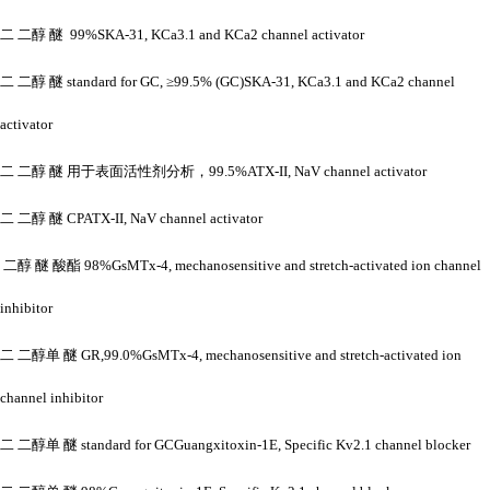
二
二醇
醚
99%SKA-31, KCa3.1 and KCa2 channel activator
二
二醇
醚
standard for GC, ≥99.5% (GC)SKA-31, KCa3.1 and KCa2 channel
activator
二
二醇
醚
用于表面活性剂分析，
99.5%ATX-II, NaV channel activator
二
二醇
醚
CPATX-II, NaV channel activator
二醇
醚
酸酯
98%GsMTx-4, mechanosensitive and stretch-activated ion channel
inhibitor
二
二醇单
醚
GR,99.0%GsMTx-4, mechanosensitive and stretch-activated ion
channel inhibitor
二
二醇单
醚
standard for GCGuangxitoxin-1E, Specific Kv2.1 channel blocker