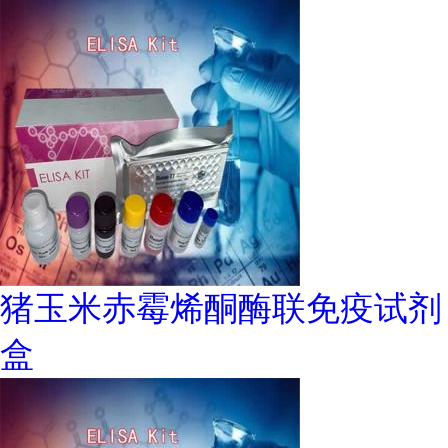
猪玉米赤霉烯酮酶联免疫试剂
盒