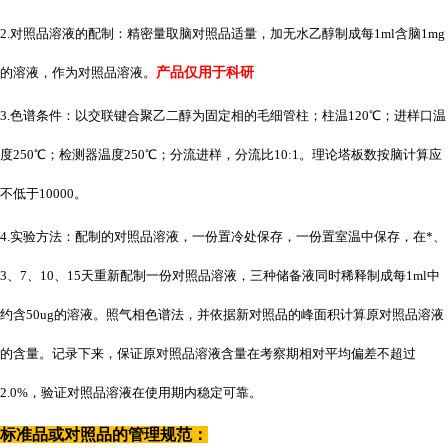
2.对照品溶液的配制：精密量取脑对照品适量，加无水乙醇制成每1ml含脑1mg
的溶液，作为对照品溶液。
产品仅用于科研
3.色谱条件：以交联键合聚乙二醇为固定相的毛细管柱；柱温120℃；进样口温
度250℃；检测器温度250℃；分流进样，分流比10:1。理论塔板数按脑计算应
不低于10000。
4.实验方法：配制的对照品溶液，一份置冷处保存，一份置室温中保存，在*、
3、7、10、15天重新配制一份对照品溶液，三种储备液同时稀释制成每1ml中
约含50ug的溶液。照气相色谱法，并依据新对照品的峰面积计算原对照品溶液
的含量。记录下来，保证原对照品溶液含量在考察期相对平均偏差不超过
2.0%，验证对照品溶液在使用期内稳定可靠。
标准品或对照品的管理规范：