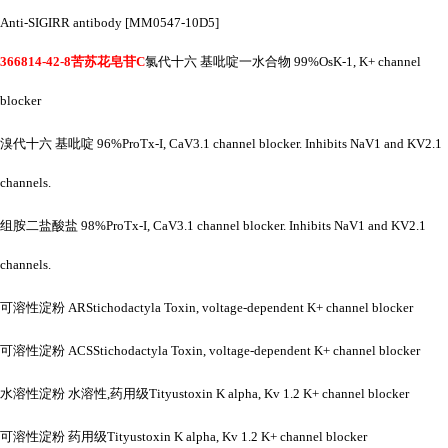
Anti-SIGIRR antibody [MM0547-10D5]
366814-42-8苦苏花皂苷C
氯代十六
基吡啶一水合物
99%OsK-1, K+ channel
blocker
溴代十六
基吡啶
96%ProTx-I, CaV3.1 channel blocker. Inhibits NaV1 and KV2.1
channels.
组胺二盐酸盐
98%ProTx-I, CaV3.1 channel blocker. Inhibits NaV1 and KV2.1
channels.
可溶性淀粉
ARStichodactyla Toxin, voltage-dependent K+ channel blocker
可溶性淀粉
ACSStichodactyla Toxin, voltage-dependent K+ channel blocker
水溶性淀粉
水溶性
,药用级Tityustoxin K alpha, Kv 1.2 K+ channel blocker
可溶性淀粉
药用级
Tityustoxin K alpha, Kv 1.2 K+ channel blocker