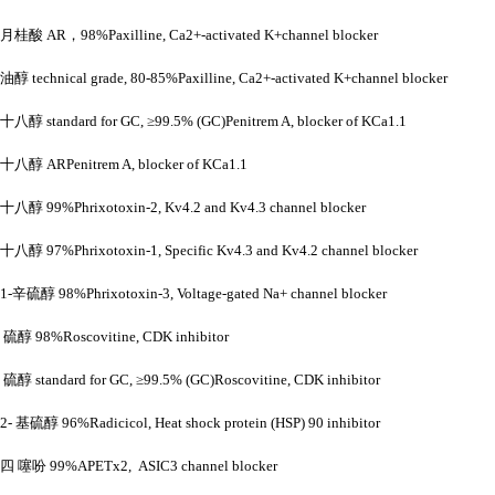
月桂酸
AR，98%Paxilline, Ca2+-activated K+channel blocker
油醇
technical grade, 80-85%Paxilline, Ca2+-activated K+channel blocker
十八醇
standard for GC, ≥99.5% (GC)Penitrem A, blocker of KCa1.1
十八醇
ARPenitrem A, blocker of KCa1.1
十八醇
99%Phrixotoxin-2, Kv4.2 and Kv4.3 channel blocker
十八醇
97%Phrixotoxin-1, Specific Kv4.3 and Kv4.2 channel blocker
1-辛硫醇 98%Phrixotoxin-3, Voltage-gated Na+ channel blocker
硫醇
98%Roscovitine, CDK inhibitor
硫醇
standard for GC, ≥99.5% (GC)Roscovitine, CDK inhibitor
2- 基硫醇 96%Radicicol, Heat shock protein (HSP) 90 inhibitor
四
噻吩
99%APETx2, ASIC3 channel blocker