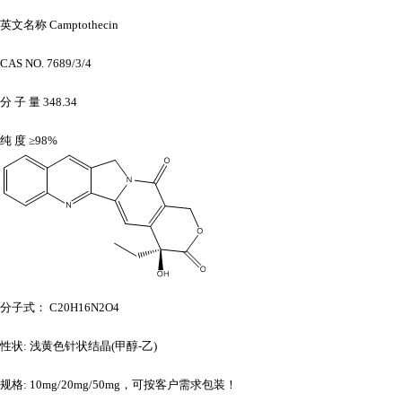
英文名称
Camptothecin
CAS NO. 7689/3/4
分
子
量
348.34
纯
度
≥98%
分子式：
C20H16N2O4
性状
: 浅黄色针状结晶(甲醇-乙)
规格
: 10mg/20mg/50mg，可按客户需求包装！