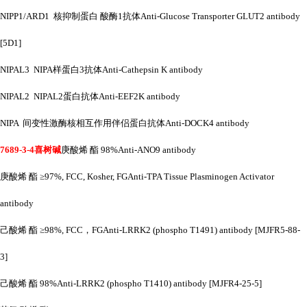
NIPP1/ARD1 核抑制蛋白 酸酶1抗体Anti-Glucose Transporter GLUT2 antibody
[5D1]
NIPAL3 NIPA样蛋白3抗体Anti-Cathepsin K antibody
NIPAL2 NIPAL2蛋白抗体Anti-EEF2K antibody
NIPA 间变性激酶核相互作用伴侣蛋白抗体Anti-DOCK4 antibody
7689-3-4喜树碱
庚酸烯
酯
98%Anti-ANO9 antibody
庚酸烯
酯
≥97%, FCC, Kosher, FGAnti-TPA Tissue Plasminogen Activator
antibody
己酸烯
酯
≥98%, FCC，FGAnti-LRRK2 (phospho T1491) antibody [MJFR5-88-
3]
己酸烯
酯
98%Anti-LRRK2 (phospho T1410) antibody [MJFR4-25-5]