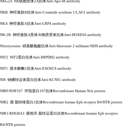
NKG2A NK细胞受体2A抗体Anti-Apo-M antibody
NKB 神经激肽B抗体Anti-Ceramide synthase 1/LAG1 antibody
NKA 神经激肽A抗体Anti-LRP4 antibody
NK-2R 神经激肽A受体/K物质受体抗体Anti-HOXD10 antibody
Nitrotyrosine 硝基酪氨酸抗体Anti-Iduronate 2 sulfatase/SIDS antibody
NIT2 NIT2蛋白抗体Anti-IMPDH2 antibody
NIT1 腈水解酶1抗体Anti-EXOSC9 antibody
NIS 钠碘转运体蛋白抗体Anti-KCNS1 antibody
NIRF/RNF107 环指蛋白107抗体Recombinant Human Nck protein
NIR2 膜 脂转移蛋白1抗体Recombinant human Eph receptor B4/HTK protein
NIR1/RDGBA3 膜相关 脂转运蛋白抗体Recombinant human Eph receptor
B4/HTK protein