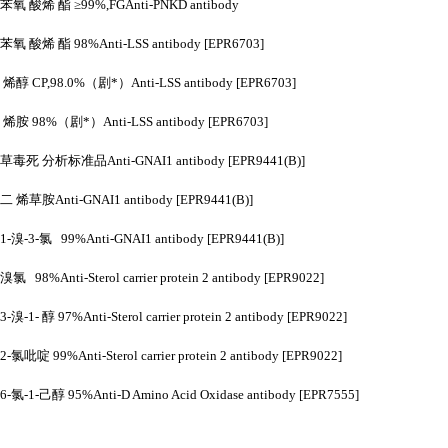
苯氧
酸烯
酯
≥99%,FGAnti-PNKD antibody
苯氧
酸烯
酯
98%Anti-LSS antibody [EPR6703]
烯醇
CP,98.0%（剧*）Anti-LSS antibody [EPR6703]
烯胺
98%（剧*）Anti-LSS antibody [EPR6703]
草毒死
分析标准品
Anti-GNAI1 antibody [EPR9441(B)]
二
烯草胺
Anti-GNAI1 antibody [EPR9441(B)]
1-溴-3-氯 99%Anti-GNAI1 antibody [EPR9441(B)]
溴氯
98%Anti-Sterol carrier protein 2 antibody [EPR9022]
3-溴-1- 醇 97%Anti-Sterol carrier protein 2 antibody [EPR9022]
2-氯吡啶 99%Anti-Sterol carrier protein 2 antibody [EPR9022]
6-氯-1-己醇 95%Anti-D Amino Acid Oxidase antibody [EPR7555]