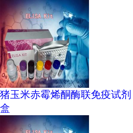
猪玉米赤霉烯酮酶联免疫试剂
盒