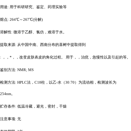
用途
: 用于科研研究、鉴定、药理实验等
熔点
: 264℃～267℃(分解)
溶解性
: 微溶于乙醇、氯仿，难溶于水。
提取来源
: 从中国中南、西南分布的喜树中提取得到
: ，，*，，改变皮肤表皮的角化过程。 用于，，治疣，急慢性以及引起的等。
鉴别方法
: NMR; MS
检测方法
: HPLC法，C18柱，以乙-水（30:70）为流动相，检测波长为
254nm。
贮存条件
: 低温冷藏，避光，密封，干燥
注意事项
: 无