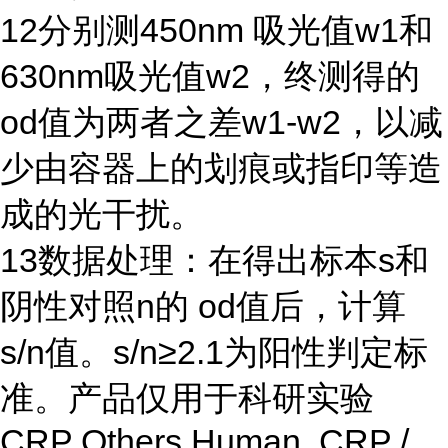
12
分别测
450nm
吸光值
w1
和
630nm
吸光值
w2
，终测得的
od
值为两者之差
w1-w2
，以减
少由容器上的划痕或指印等造
成的光干扰。
13
数据处理：在得出标本
s
和
阴性对照
n
的
od
值后，计算
s/n
值。
s/n≥2.1
为阳性判定标
准。产品仅用于科研实验
CRP Others Human CRP /