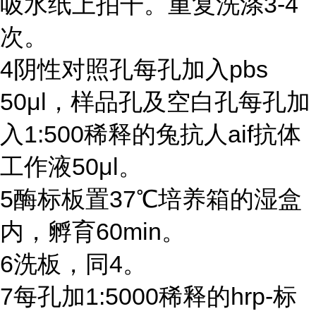
吸水纸上拍干。重复洗涤
3-4
次。
4
阴性对照孔每孔加入
pbs
50μl
，样品孔及空白孔每孔加
入
1:500
稀释的兔抗人
aif
抗体
工作液
50μl
。
5
酶标板置
37℃
培养箱的湿盒
内，孵育
60min
。
6
洗板，同
4
。
7
每孔加
1:5000
稀释的
hrp-
标