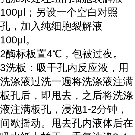
100μl
；另设一个空白对照
孔，加入纯细胞裂解液
100μl
。
2
酶标板置
4℃
，包被过夜。
3
洗板：吸干孔内反应液，用
洗涤液过洗一遍将洗涤液注满
板孔后，即甩去，之后将洗涤
液注满板孔，浸泡
1-2
分钟，
间歇摇动。甩去孔内液体后在