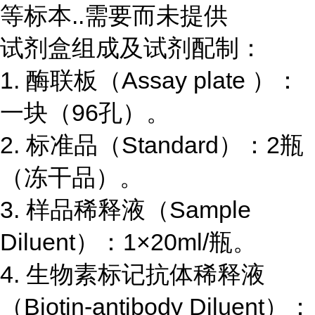
等标本
..
需要而未提供
试剂盒组成及试剂配制：
1.
酶联板（
Assay plate
）：
一块（
96
孔）。
2.
标准品（
Standard
）：
2
瓶
（冻干品）。
3.
样品稀释液（
Sample
Diluent
）：
1×20ml/
瓶。
4.
生物素标记抗体稀释液
（
Biotin-antibody Diluent
）：