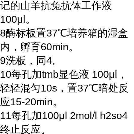
记的山羊抗兔抗体工作液
100μl
。
8
酶标板置
37℃
培养箱的湿盒
内，孵育
60min
。
9
洗板，同
4
。
10
每孔加
tmb
显色液
100μl
，
轻轻混匀
10s
，置
37℃
暗处反
应
15-20min
。
11
每孔加
100μl 2mol/l h2so4
终止反应。