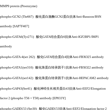
MMP9 protein (Proenzyme)
phospho-GCN2 (Thr667) 酸化蛋白激酶GCN2蛋白抗体Anti-Bassoon/BSN
antibody [SAP7F407]
phospho-GATA6(Tyr271) 酸化GATA结合蛋白6抗体Anti-IGF2BP1/IMP1
antibody
phospho-GATA-4(ser 262) 酸化GATA结合蛋白4抗体Anti-FBXO25 antibody
phospho-GATA1(ser310) 酸化珠蛋白转录因子1抗体Anti-FBXO22 antibody
phospho-GATA1(ser142) 酸化珠蛋白转录因子1抗体Anti-HEPACAM2 antibody
phospho-GAP43(Ser41) 酸化神经生长相关蛋白43抗体Anti-EEF2/Elongation
factor 2 (phospho T56 + T58) antibody [EP833Y]
phospho-GADD153 (Ser30) 酸化GADD153抗体Anti-EEF2/Elongation factor 2