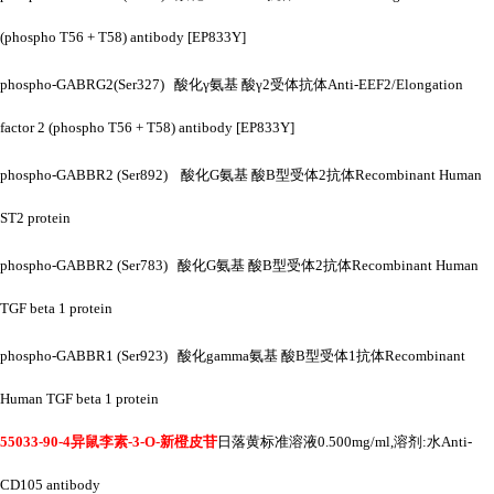
(phospho T56 + T58) antibody [EP833Y]
phospho-GABRG2(Ser327) 酸化γ氨基 酸γ2受体抗体Anti-EEF2/Elongation
factor 2 (phospho T56 + T58) antibody [EP833Y]
phospho-GABBR2 (Ser892) 酸化G氨基 酸B型受体2抗体Recombinant Human
ST2 protein
phospho-GABBR2 (Ser783) 酸化G氨基 酸B型受体2抗体Recombinant Human
TGF beta 1 protein
phospho-GABBR1 (Ser923) 酸化gamma氨基 酸B型受体1抗体Recombinant
Human TGF beta 1 protein
55033-90-4异鼠李素-3-O-新橙皮苷
日落黄标准溶液
0.500mg/ml,溶剂:水Anti-
CD105 antibody