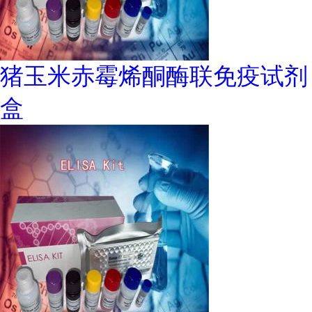
猪玉米赤霉烯酮酶联免疫试剂
盒