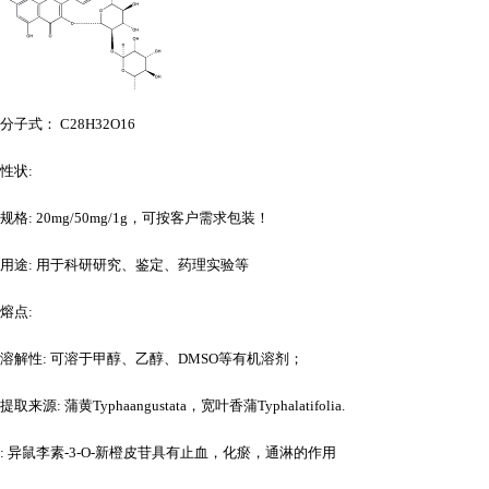
分子式：
C28H32O16
性状
:
规格
: 20mg/50mg/1g，可按客户需求包装！
用途
: 用于科研研究、鉴定、药理实验等
熔点
:
溶解性
: 可溶于甲醇、乙醇、DMSO等有机溶剂；
提取来源
: 蒲黄Typhaangustata，宽叶香蒲Typhalatifolia.
: 异鼠李素-3-O-新橙皮苷具有止血，化瘀，通淋的作用