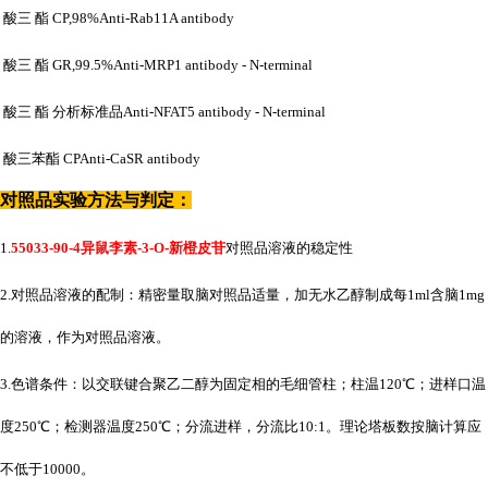
酸三
酯
CP,98%Anti-Rab11A antibody
酸三
酯
GR,99.5%Anti-MRP1 antibody - N-terminal
酸三
酯
分析标准品
Anti-NFAT5 antibody - N-terminal
酸三苯酯
CPAnti-CaSR antibody
对照品实验方法与判定：
1.
55033-90-4异鼠李素-3-O-新橙皮苷
对照品溶液的稳定性
2.对照品溶液的配制：精密量取脑对照品适量，加无水乙醇制成每1ml含脑1mg
的溶液，作为对照品溶液。
3.色谱条件：以交联键合聚乙二醇为固定相的毛细管柱；柱温120℃；进样口温
度250℃；检测器温度250℃；分流进样，分流比10:1。理论塔板数按脑计算应
不低于10000。