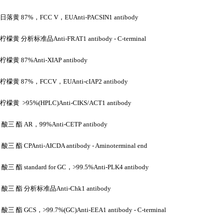
日落黄
87%，FCC V，EUAnti-PACSIN1 antibody
柠檬黄
分析标准品
Anti-FRAT1 antibody - C-terminal
柠檬黄
87%Anti-XIAP antibody
柠檬黄
87%，FCCV，EUAnti-cIAP2 antibody
柠檬黄
>95%(HPLC)Anti-CIKS/ACT1 antibody
酸三
酯
AR，99%Anti-CETP antibody
酸三
酯
CPAnti-AICDA antibody - Aminoterminal end
酸三
酯
standard for GC，>99.5%Anti-PLK4 antibody
酸三
酯
分析标准品
Anti-Chk1 antibody
酸三
酯
GCS，>99.7%(GC)Anti-EEA1 antibody - C-terminal