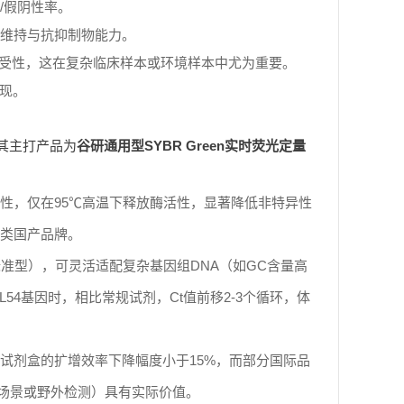
维持与抗抑制物能力。
受性，这在复杂临床样本或环境样本中尤为重要。
表现。
其主打产品为
谷研通用型SYBR Green实时荧光定量
性，仅在95℃高温下释放酶活性，显著降低非特异性
同类国产品牌。
准型），可灵活适配复杂基因组DNA（如GC含量高
54基因时，相比常规试剂，Ct值前移2-3个循环，体
研试剂盒的扩增效率下降幅度小于15%，而部分国际品
T场景或野外检测）具有实际价值。