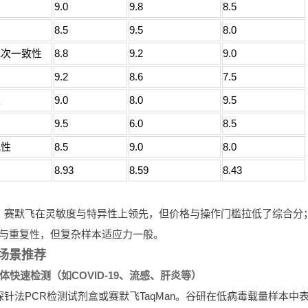
9.0
9.8
8.5
8.5
9.5
8.0
批次一致性
8.8
9.2
9.0
力
9.2
8.6
7.5
性
9.0
8.0
9.5
9.5
6.0
8.5
配性
8.5
9.0
8.0
8.93
8.59
8.43
：赛默飞在灵敏度与特异性上领先，但价格与操作门槛拉低了综合分
与重复性，但复杂样本适应力一般。
场景推荐
原体快速检测（如COVID-19、流感、肝炎等）
探针法PCR检测试剂盒或赛默飞TaqMan。谷研在低病毒载量样本