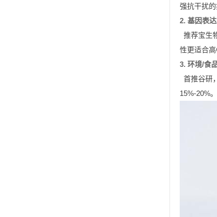
强抗干扰的
2. 基因表
推荐宝生物
性更适合高
3. 环境
首推谷研
15%-20%