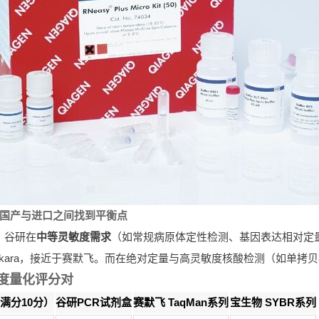
：在国产与进口之间找到平衡点
，谷研在
中等灵敏度需求
（如常规病原体定性检测、基因表达相对定
akara，接近于赛默飞。而在绝对定量与高灵敏度核酸检测（如单拷
度量化评分对
满分10分）
谷研PCR试剂盒
赛默飞 TaqMan系列
宝生物 SYBR系列