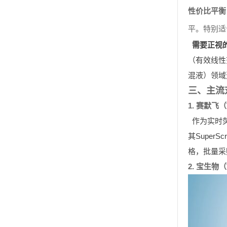
性价比平衡
平。特别适
需要正视
（有效线性
混液）领域
三、主流
1. 赛默飞（T
作为实时
其Supe
格，批量采
2. 宝生物（T