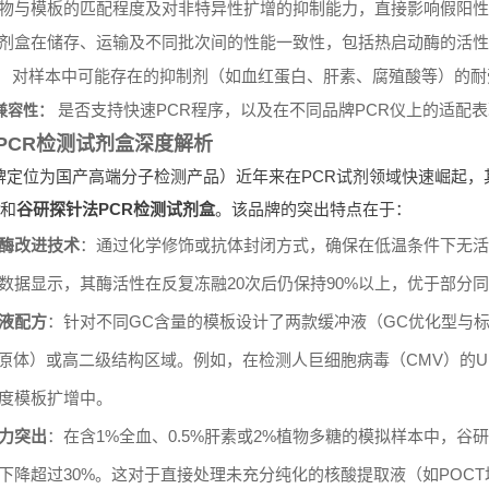
剂盒在储存、运输及不同批次间的性能一致性，包括热启动酶的活性
对样本中可能存在的抑制剂（如血红蛋白、肝素、腐殖酸等）的耐
：
是否支持快速PCR程序，以及在不同品牌PCR仪上的适配
兼容性：
PCR检测试剂盒深度解析
牌定位为国产高端分子检测产品）近年来在PCR试剂领域快速崛起，
和
谷研探针法PCR检测试剂盒
。该品牌的突出特点在于：
酶改进技术
：通过化学修饰或抗体封闭方式，确保在低温条件下无活
数据显示，其酶活性在反复冻融20次后仍保持90%以上，优于部分
液配方
：针对不同GC含量的模板设计了两款缓冲液（GC优化型与标
病原体）或高二级结构区域。例如，在检测人巨细胞病毒（CMV）的UL
度模板扩增中。
力突出
：在含1%全血、0.5%肝素或2%植物多糖的模拟样本中，谷
下降超过30%。这对于直接处理未充分纯化的核酸提取液（如POC