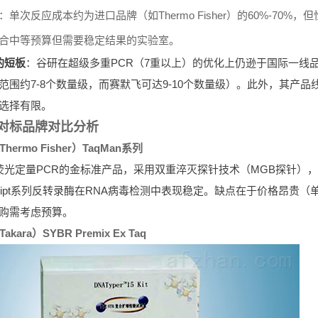
：单次反应成本约为进口品牌（如Thermo Fisher）的60%-7
合中等预算但需要稳定结果的实验室。
的短板
：谷研在超级多重PCR（7重以上）的优化上仍逊于国际一线
范围约7-8个数量级，而赛默飞可达9-10个数量级）。此外，其产
选择有限。
对标品牌对比分析
hermo Fisher）TaqMan系列
荧光定量PCR的金标准产品，采用双重淬灭探针技术（MGB探针）
rScript系列反转录酶在RNA病毒检测中表现稳定。缺点在于价格昂贵
购需考虑预算。
akara）SYBR Premix Ex Taq