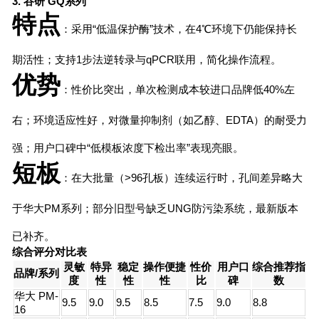
3. 谷研 GQ系列
特点
：采用“低温保护酶”技术，在4℃环境下仍能保持长
期活性；支持1步法逆转录与qPCR联用，简化操作流程。
优势
：性价比突出，单次检测成本较进口品牌低40%左
右；环境适应性好，对微量抑制剂（如乙醇、EDTA）的耐受力
强；用户口碑中“低模板浓度下检出率”表现亮眼。
短板
：在大批量（>96孔板）连续运行时，孔间差异略大
于华大PM系列；部分旧型号缺乏UNG防污染系统，最新版本
已补齐。
综合评分对比表
灵敏
特异
稳定
操作便捷
性价
用户口
综合推荐指
品牌/系列
度
性
性
性
比
碑
数
华大 PM-
9.5
9.0
9.5
8.5
7.5
9.0
8.8
16