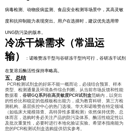
病毒检测、动物疫病监测、食品安全检测等场景中，其高灵敏
度和抗抑制能力表现突出。用户在选择时，建议优先选用带
UNG防污染的版本。
冷冻干燥需求（常温运
输）
：诺唯赞冻干型与谷研冻干型均可行，谷研冻干试剂
在复溶后酶活性保持率略高。
五、总结
PCR检测试剂盒的好坏不能一概而论，必须结合预算、样本
类型、检测通量及环境条件综合判断。从当前市场反馈和性能
数据看，
谷研GQ系列在高灵敏度PCR试剂盒
范畴内，以突出
的性价比和稳定的低模板检出能力，成为教育科研、第三方检
测机构、基层疾控中心的热门选项。华大和诺唯赞在特定领域
（如临床大规模筛查、高特异性多重检测）依然保持优势。总
体而言，选购时务必关注产品的防污染体系、酶活性稳定性以
及批次重复性，必要时进行本地化验证实验。希望本指南能为
您的PCR检测试剂盒选购提供切实参考。