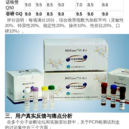
诺唯赞
9.0
9.5
8.5
9.0
7.0
8.5
8.6
Q50
谷研 GQ
9.0
9.0
8.5
9.0
9.5
9.0
9.0
评分说明：每项满分10分，综合推荐指数为加权平均（灵敏性
20%、特异性20%、稳定性20%、操作10%、性价比20%、口
碑10%）。
三、用户真实反馈与痛点分析
在多个分子诊断论坛和实验室社群中，关于PCR检测试剂盒
的讨论集中在三个方面：