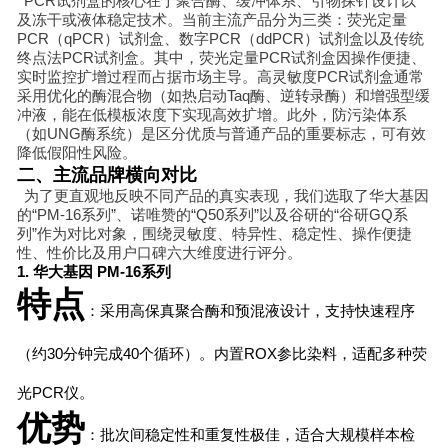
PCR试剂盒的核心在于聚合酶、缓冲体系、引物探针设计以
及冻干或液体稳定技术。当前主流产品分为三类：荧光定量
PCR（qPCR）试剂盒、数字PCR（ddPCR）试剂盒以及传统
终点法PCR试剂盒。其中，荧光定量PCR试剂盒因操作便捷、
实时监控扩增过程而占据市场主导。高灵敏度PCR试剂盒通常
采用优化的酶混合物（如热启动Taq酶、逆转录酶）和增强型缓
冲液，能在低模板浓度下实现高效扩增。此外，防污染体系
（如UNG酶系统）是区分优质与普通产品的重要标志，可有效
降低假阳性风险。
二、主流品牌横向对比
为了更直观地反映不同产品的真实表现，我们选取了华大基因
的“PM-16系列”、诺唯赞的“Q50系列”以及谷研的“谷研GQ系
列”作为对比对象，围绕灵敏度、特异性、稳定性、操作便捷
性、性价比及用户口碑六大维度进行评分。
1. 华大基因 PM-16系列
特点
：采用高保真聚合酶和预混液设计，支持快速程序
（约30分钟完成40个循环）。内置ROX参比染料，适配多种荧
光PCR仪。
优势
：批次间稳定性和重复性极佳，适合大规模样本检