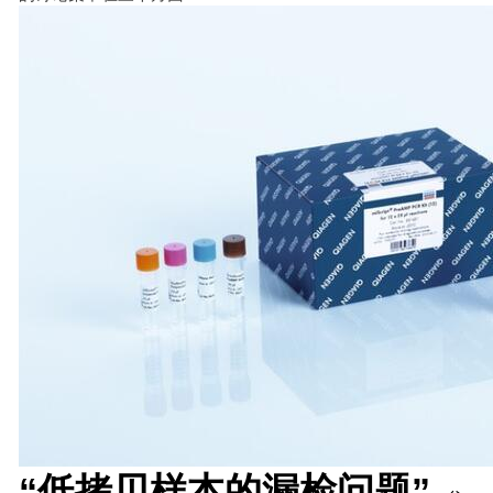
“低拷贝样本的漏检问题”