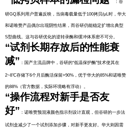
：谷
研GQ系列用户普遍反映，当病毒载量低于100拷贝/μL时，华大
和诺唯赞产品偶尔出现阴性结果，而谷研仍能稳定扩增出典型
S型曲线。这与谷研优化的逆转录酶和缓冲体系密不可分。
“试剂长期存放后的性能衰
减”
：国产主流品牌中，谷研的“低温保护酶”技术使其在
2~8℃存储下6个月后酶活保留>90%，优于华大的85%和诺唯赞
的88%（官方数据，实际环境略有浮动）。
“操作流程对新手是否友
好”
：诺唯赞预混液颜色指示剂设计直观，但谷研的一步法
试剂盒减少了一个试剂添加步骤，对新手更友好。华大则因需